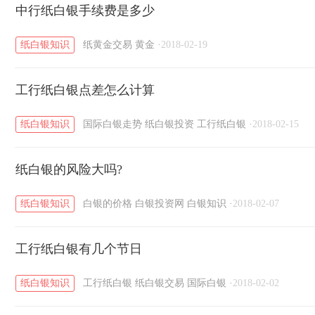
黄金T+D知识
中行纸白银手续费是多少
粤贵银知识
国际白银知识
/
/
/
纸白银知识
纸黄金交易
黄金
·
2018-02-19
工行纸白银点差怎么计算
纸白银知识
国际白银走势
纸白银投资
工行纸白银
·
2018-02-15
纸白银的风险大吗?
纸白银知识
白银的价格
白银投资网
白银知识
·
2018-02-07
工行纸白银有几个节日
纸白银知识
工行纸白银
纸白银交易
国际白银
·
2018-02-02