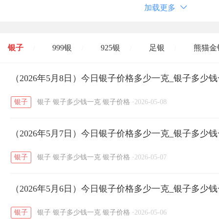
加载更多
银子
999银
925银
足银
熊猫金
/
/
/
/
开国纪念币
（2026年5月8日）今日银子价格多少一克_银子多少
大清银币
长城币
老
/
/
/
银子
银子
银子多少钱一克
银子价格
·
2026-05-08
菜百
周生生
周大生
周六福
六
/
/
/
/
（2026年5月7日）今日银子价格多少一克_银子多少
六福
金至尊
潮宏基
亚一金店
/
/
/
/
银子
银子
银子多少钱一克
银子价格
·
2026-05-07
（2026年5月6日）今日银子价格多少一克_银子多少
银子
银子
银子多少钱一克
银子价格
·
2026-05-06