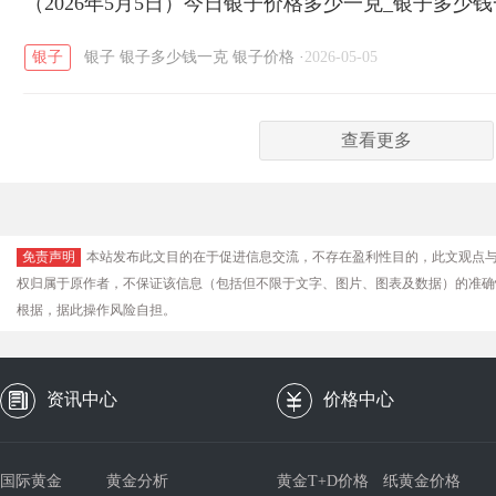
（2026年5月5日）今日银子价格多少一克_银子多少
银子
银子
银子多少钱一克
银子价格
·
2026-05-05
查看更多
免责声明
本站发布此文目的在于促进信息交流，不存在盈利性目的，此文观点
权归属于原作者，不保证该信息（包括但不限于文字、图片、图表及数据）的准确
根据，据此操作风险自担。
资讯中心
价格中心
国际黄金
黄金分析
黄金T+D价格
纸黄金价格