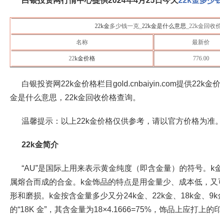
白银投资网行情中心提供2024年4月25日
今天
22k金多少
22k金
多少钱一克_
22k金是什么意思
_22k金回
名称
最新价
22
k金价格
776.00
白银投资网22k金价格栏目gold.cnbaiyin.com提供22
金是什么意思，22k金回收价格查询。
温馨提示：以上22k金价格仅供参考，请以官方价格为准
22k金简介
“AU”是国际上用来表示黄金纯度（即含金量）的符号。
属熔合而成的合金。k金饰品的特点是用金量少、成本低，又
形和磨损。k金按含金量多少又分24k金、22k金、18k金、
的“18K 金”，其含金量为18×4.1666=75%，饰品上应打上的印记