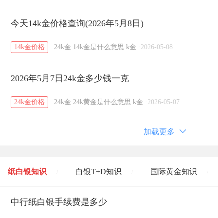
今天14k金价格查询(2026年5月8日)
14k金价格
24k金
14k金是什么意思
k金
·
2026-05-08
2026年5月7日24k金多少钱一克
24k金价格
24k金
24k黄金是什么意思
k金
·
2026-05-07
加载更多
纸白银知识
白银T+D知识
国际黄金知识
/
/
/
黄金T+D知识
中行纸白银手续费是多少
粤贵银知识
国际白银知识
/
/
/