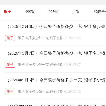
银子
999银
925银
足银
熊猫金
/
/
/
/
开国纪念币
（2026年5月8日）今日银子价格多少一克_银子多少
大清银币
长城币
老
/
/
/
银子
银子
银子多少钱一克
银子价格
·
2026-05-08
菜百
周生生
周大生
周六福
六
/
/
/
/
（2026年5月7日）今日银子价格多少一克_银子多少
六福
金至尊
潮宏基
亚一金店
/
/
/
/
银子
银子
银子多少钱一克
银子价格
·
2026-05-07
（2026年5月6日）今日银子价格多少一克_银子多少
银子
银子
银子多少钱一克
银子价格
·
2026-05-06