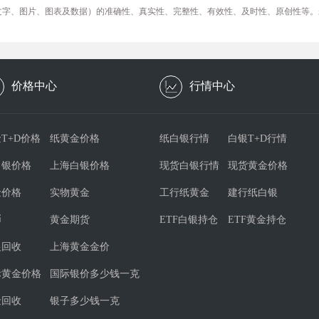
文字、图片、图表及数据）的准确性、真实性、完整性、有效性、及时性、原创性等。
价格中心
行情中心
T+D价格
纸黄金价格
纸白银行情
白银T+D行情
白银价格
上海白银价格
现货白银行情
现货黄金价格
金价格
实物黄金
工行纸黄金
建行纸白银
币
黄金期货
ETF白银持仓
ETF黄金持仓
银回收
上海黄金金价
际黄金价格
国际银价多少钱一克
金回收
银子多少钱一克