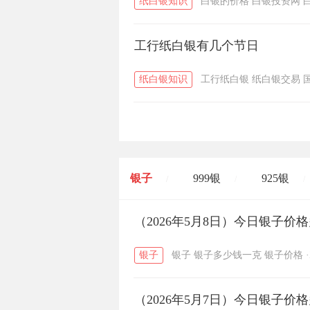
纸白银知识
白银的价格
白银投资网
工行纸白银有几个节日
纸白银知识
工行纸白银
纸白银交易
银子
999银
925银
/
/
/
开国纪念币
（2026年5月8日）今日银子价
大清银币
/
银子
银子
银子多少钱一克
银子价格
·
菜百
周生生
周大生
/
/
（2026年5月7日）今日银子价
六福
金至尊
潮宏基
/
/