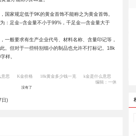
格，国家规定低于9K的黄金首饰不能称之为黄金首饰。
为：足金--含金量不小于99%，千足金—含金量大于
，一般要求有生产企业代号、材料名称、含量印记等，
此。但对于一些特别细小的制品也允许不打标记。18k
50字样。
么意思
K金价格
18k黄金多少钱一克
k金是什么意思
编辑：一休
没有了
7日)