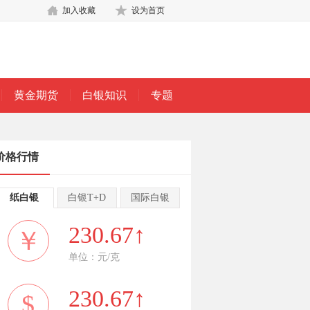
加入收藏
设为首页
黄金期货
白银知识
专题
价格行情
纸白银
白银T+D
国际白银
230.67↑
￥
单位：元/克
230.67↑
$