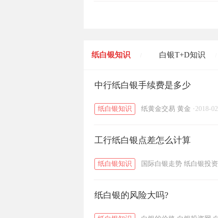
纸白银知识
白银T+D知识
/
/
黄金T+D知识
中行纸白银手续费是多少
粤贵银知识
/
/
纸白银知识
纸黄金交易
黄金
·
2018-02
工行纸白银点差怎么计算
纸白银知识
国际白银走势
纸白银投资
纸白银的风险大吗?