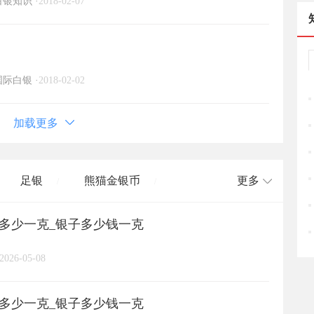
白银知识
·
2018-02-07
国际白银
·
2018-02-02
加载更多
足银
熊猫金银币
更多
/
/
格多少一克_银子多少钱一克
长城币
老凤祥
周大福
/
/
/
/
2026-05-08
周六福
六桂福
老庙
/
/
/
/
格多少一克_银子多少钱一克
亚一金店
黄金
高赛尔
/
/
/