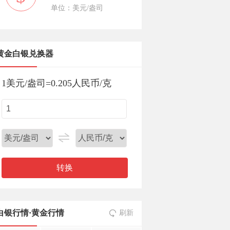
单位：美元/盎司
黄金白银兑换器
1
美元/盎司
=
0.205
人民币/克
转换
白银行情
·
黄金行情
刷新