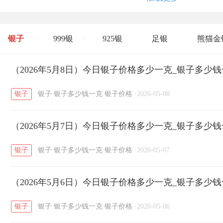
银子
999银
925银
足银
熊猫金
/
/
/
/
开国纪念币
（2026年5月8日）今日银子价格多少一克_银子多少
大清银币
长城币
老
/
/
/
银子
银子
银子多少钱一克
银子价格
·
2026-05-08
菜百
周生生
周大生
周六福
六
/
/
/
/
（2026年5月7日）今日银子价格多少一克_银子多少
六福
金至尊
潮宏基
亚一金店
/
/
/
/
银子
银子
银子多少钱一克
银子价格
·
2026-05-07
（2026年5月6日）今日银子价格多少一克_银子多少
银子
银子
银子多少钱一克
银子价格
·
2026-05-06