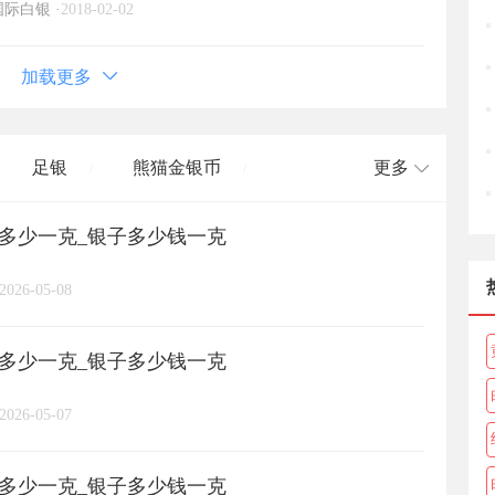
国际白银
·
2018-02-02
加载更多
足银
熊猫金银币
更多
/
/
格多少一克_银子多少钱一克
长城币
老凤祥
周大福
/
/
/
/
2026-05-08
周六福
六桂福
老庙
/
/
/
/
格多少一克_银子多少钱一克
亚一金店
黄金
高赛尔
/
/
/
2026-05-07
格多少一克_银子多少钱一克