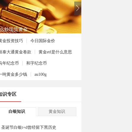
何投资熊猫金币
黄金投资技巧
今日国际金价
恒泰大通黄金卷款
黄金etf是什么意思
马年纪念币
和字纪念币
一吨黄金多少钱
au100g
知识专区
白银知识
黄金知识
圣诞节白银t+d曾经留下黑历史