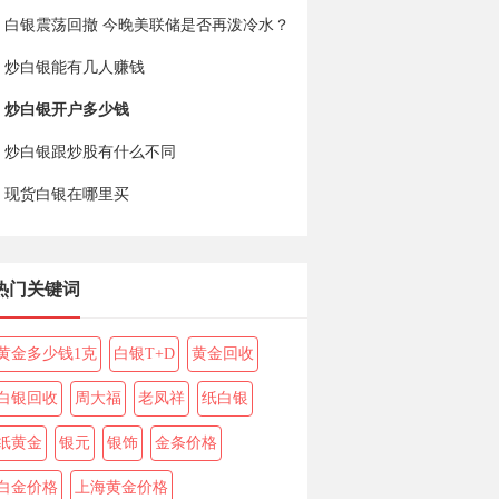
白银震荡回撤 今晚美联储是否再泼冷水？
炒白银能有几人赚钱
炒白银开户多少钱
炒白银跟炒股有什么不同
现货白银在哪里买
热门关键词
黄金多少钱1克
白银T+D
黄金回收
白银回收
周大福
老凤祥
纸白银
纸黄金
银元
银饰
金条价格
白金价格
上海黄金价格