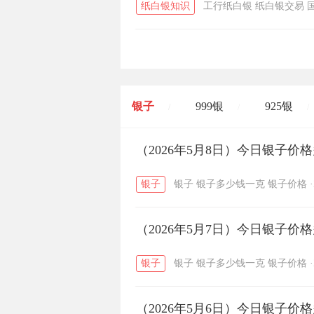
纸白银知识
工行纸白银
纸白银交易
银子
999银
925银
/
/
/
开国纪念币
（2026年5月8日）今日银子价
大清银币
/
银子
银子
银子多少钱一克
银子价格
·
菜百
周生生
周大生
/
/
（2026年5月7日）今日银子价
六福
金至尊
潮宏基
/
/
银子
银子
银子多少钱一克
银子价格
·
（2026年5月6日）今日银子价