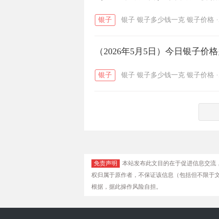
银子
银子
银子多少钱一克
银子价格
·
（2026年5月5日）今日银子价
银子
银子
银子多少钱一克
银子价格
·
免责声明
本站发布此文目的在于促进信息交流
权归属于原作者，不保证该信息（包括但不限于
根据，据此操作风险自担。