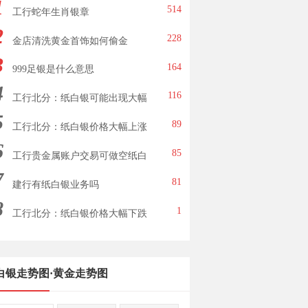
1
514
工行蛇年生肖银章
2
228
金店清洗黄金首饰如何偷金
3
164
999足银是什么意思
4
116
工行北分：纸白银可能出现大幅
5
下跌
89
工行北分：纸白银价格大幅上涨
6
85
工行贵金属账户交易可做空纸白
7
银
81
建行有纸白银业务吗
8
1
工行北分：纸白银价格大幅下跌
白银走势图
·
黄金走势图