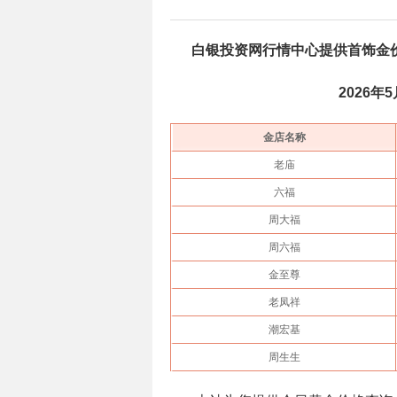
白银投资网行情中心提供首饰金
2026年
金店名称
老庙
六福
周大福
周六福
金至尊
老凤祥
潮宏基
周生生