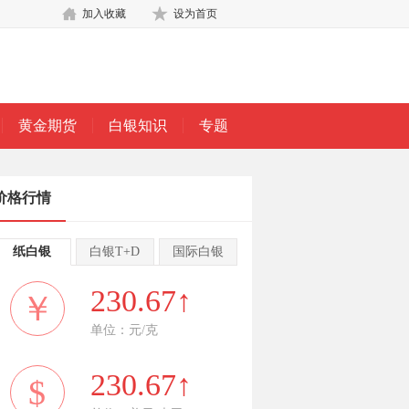
加入收藏
设为首页
黄金期货
白银知识
专题
价格行情
纸白银
白银T+D
国际白银
230.67↑
￥
单位：元/克
230.67↑
$