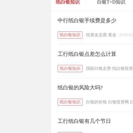
纸白银知识
白银T+D知识
/
/
黄金T+D知识
中行纸白银手续费是多少
粤贵银知识
/
/
纸白银知识
纸黄金交易
黄金
·
2018-02
工行纸白银点差怎么计算
纸白银知识
国际白银走势
纸白银投资
纸白银的风险大吗?
纸白银知识
白银的价格
白银投资网
工行纸白银有几个节日