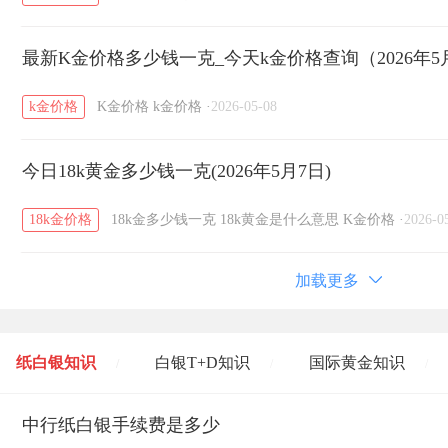
最新K金价格多少钱一克_今天k金价格查询（2026年5
k金价格
K金价格
k金价格
·
2026-05-08
今日18k黄金多少钱一克(2026年5月7日)
18k金价格
18k金多少钱一克
18k黄金是什么意思
K金价格
·
2026-0
加载更多
纸白银知识
白银T+D知识
国际黄金知识
/
/
/
黄金T+D知识
中行纸白银手续费是多少
粤贵银知识
国际白银知识
/
/
/