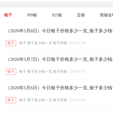
银子
999银
925银
足银
熊猫金
/
/
/
/
开国纪念币
（2026年5月8日）今日银子价格多少一克_银子多少
大清银币
长城币
老
/
/
/
银子
银子
银子多少钱一克
银子价格
·
2026-05-08
菜百
周生生
周大生
周六福
六
/
/
/
/
（2026年5月7日）今日银子价格多少一克_银子多少
六福
金至尊
潮宏基
亚一金店
/
/
/
/
银子
银子
银子多少钱一克
银子价格
·
2026-05-07
（2026年5月6日）今日银子价格多少一克_银子多少
银子
银子
银子多少钱一克
银子价格
·
2026-05-06