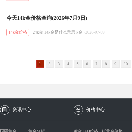
今天14k金价格查询(2026年7月9日)
14k金价格
24k金
14k金是什么意思
k金
·
2026-07-09
1
2
3
4
5
6
7
8
9
10
资讯中心
价格中心
国际黄金
黄金分析
黄金T+D价格
纸黄金价格