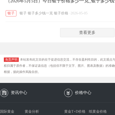
（2026年5月5日）今日银子价格多少一克_银子多少
银子
银子
银子多少钱一克
银子价格
·
2026-05-05
查看更多
免责声明
本站发布此文目的在于促进信息交流，不存在盈利性目的，此文观点
权归属于原作者，不保证该信息（包括但不限于文字、图片、图表及数据）的准确
根据，据此操作风险自担。
资讯中心
价格中心
国际黄金
黄金分析
黄金T+D价格
纸黄金价格