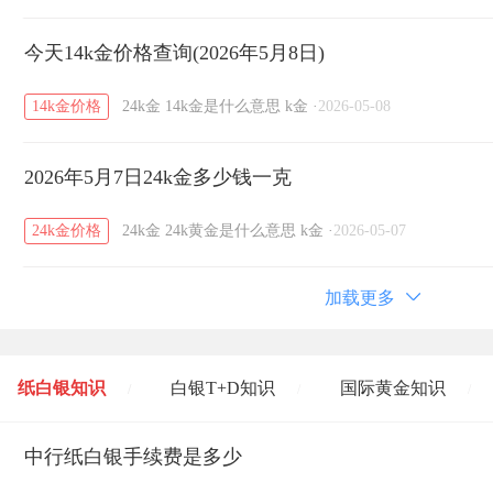
今天14k金价格查询(2026年5月8日)
14k金价格
24k金
14k金是什么意思
k金
·
2026-05-08
2026年5月7日24k金多少钱一克
24k金价格
24k金
24k黄金是什么意思
k金
·
2026-05-07
加载更多
纸白银知识
白银T+D知识
国际黄金知识
/
/
/
黄金T+D知识
中行纸白银手续费是多少
粤贵银知识
国际白银知识
/
/
/