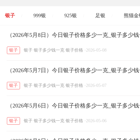
银子
999银
925银
足银
熊猫金
/
/
/
/
开国纪念币
（2026年5月8日）今日银子价格多少一克_银子多少
大清银币
长城币
老
/
/
/
银子
银子
银子多少钱一克
银子价格
·
2026-05-08
菜百
周生生
周大生
周六福
六
/
/
/
/
（2026年5月7日）今日银子价格多少一克_银子多少
六福
金至尊
潮宏基
亚一金店
/
/
/
/
银子
银子
银子多少钱一克
银子价格
·
2026-05-07
（2026年5月6日）今日银子价格多少一克_银子多少
银子
银子
银子多少钱一克
银子价格
·
2026-05-06