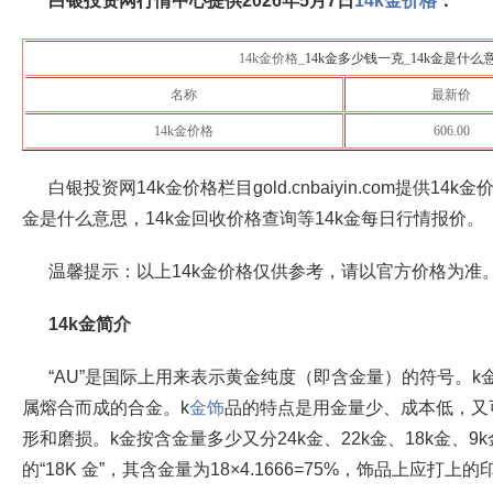
白银投资网行情中心提供
2026年5月7日
14k金价格
：
14k金价格_
14k金多少钱一克
_
14k金是什么
名称
最新价
14k金价格
606.00
白银投资网14k金价格栏目gold.cnbaiyin.com提供14
金是什么意思，14k金回收价格查询等14k金每日行情报价。
温馨提示：以上14k金价格仅供参考，请以官方价格为准
14k金简介
“AU”是国际上用来表示黄金纯度（即含金量）的符号。
属熔合而成的合金。k
金饰
品的特点是用金量少、成本低，又
形和磨损。k金按含金量多少又分24k金、22k金、18k金、
的“18K 金”，其含金量为18×4.1666=75%，饰品上应打上的印记