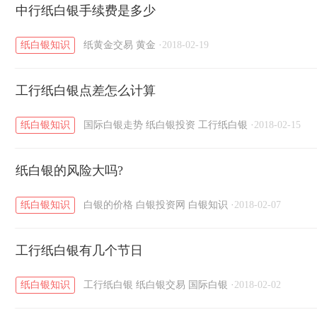
黄金T+D知识
中行纸白银手续费是多少
粤贵银知识
国际白银知识
/
/
/
纸白银知识
纸黄金交易
黄金
·
2018-02-19
工行纸白银点差怎么计算
纸白银知识
国际白银走势
纸白银投资
工行纸白银
·
2018-02-15
纸白银的风险大吗?
纸白银知识
白银的价格
白银投资网
白银知识
·
2018-02-07
工行纸白银有几个节日
纸白银知识
工行纸白银
纸白银交易
国际白银
·
2018-02-02