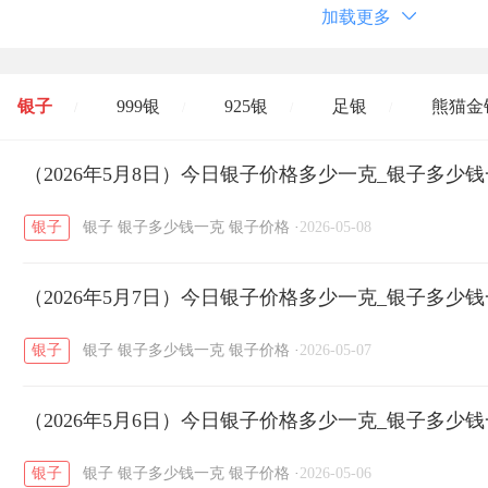
加载更多
银子
999银
925银
足银
熊猫金
/
/
/
/
开国纪念币
（2026年5月8日）今日银子价格多少一克_银子多少
大清银币
长城币
老
/
/
/
银子
银子
银子多少钱一克
银子价格
·
2026-05-08
菜百
周生生
周大生
周六福
六
/
/
/
/
（2026年5月7日）今日银子价格多少一克_银子多少
六福
金至尊
潮宏基
亚一金店
/
/
/
/
银子
银子
银子多少钱一克
银子价格
·
2026-05-07
（2026年5月6日）今日银子价格多少一克_银子多少
银子
银子
银子多少钱一克
银子价格
·
2026-05-06