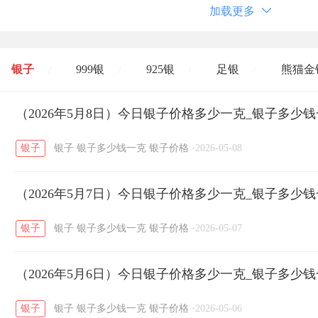
加载更多
银子
999银
925银
足银
熊猫金
/
/
/
/
开国纪念币
（2026年5月8日）今日银子价格多少一克_银子多少
大清银币
长城币
老
/
/
/
银子
银子
银子多少钱一克
银子价格
·
2026-05-08
菜百
周生生
周大生
周六福
六
/
/
/
/
（2026年5月7日）今日银子价格多少一克_银子多少
六福
金至尊
潮宏基
亚一金店
/
/
/
/
银子
银子
银子多少钱一克
银子价格
·
2026-05-07
（2026年5月6日）今日银子价格多少一克_银子多少
银子
银子
银子多少钱一克
银子价格
·
2026-05-06