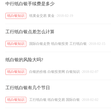
黄金T+D知识
中行纸白银手续费是多少
粤贵银知识
国际白银知识
/
/
/
纸白银知识
纸黄金交易
黄金
·
2018-02-19
工行纸白银点差怎么计算
纸白银知识
国际白银走势
纸白银投资
工行纸白银
·
2018-02-15
纸白银的风险大吗?
纸白银知识
白银的价格
白银投资网
白银知识
·
2018-02-07
工行纸白银有几个节日
纸白银知识
工行纸白银
纸白银交易
国际白银
·
2018-02-02