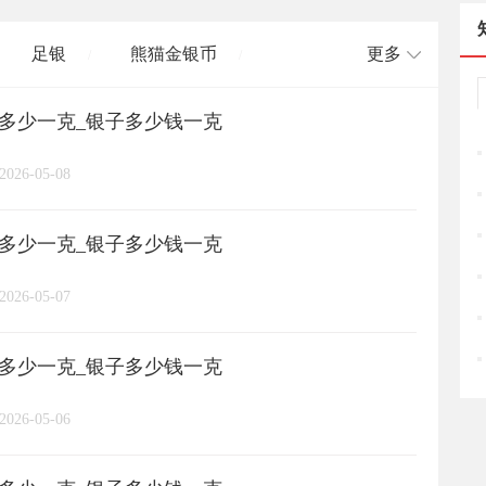
足银
熊猫金银币
更多
/
/
格多少一克_银子多少钱一克
长城币
老凤祥
周大福
/
/
/
/
2026-05-08
周六福
六桂福
老庙
/
/
/
/
格多少一克_银子多少钱一克
亚一金店
黄金
高赛尔
/
/
/
2026-05-07
格多少一克_银子多少钱一克
2026-05-06