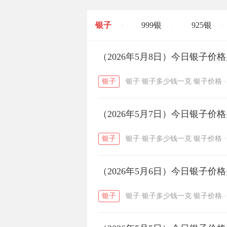
银子
999银
925银
/
/
/
开国纪念币
（2026年5月8日）今日银子价
大清银币
/
银子
银子
银子多少钱一克
银子价格
·
菜百
周生生
周大生
/
/
（2026年5月7日）今日银子价
六福
金至尊
潮宏基
/
/
银子
银子
银子多少钱一克
银子价格
·
（2026年5月6日）今日银子价
银子
银子
银子多少钱一克
银子价格
·