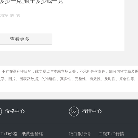
格多少一克_银子多少钱一克
2026-05-05
查看更多
，不存在盈利性目的，此文观点与本站立场无关，不承担任何责任。部分内容文章及
文字、图片、图表及数据）的准确性、真实性、完整性、有效性、及时性、原创性等。
价格中心
行情中心
T+D价格
纸黄金价格
纸白银行情
白银T+D行情