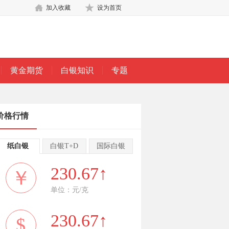
加入收藏
设为首页
黄金期货
白银知识
专题
价格行情
纸白银
白银T+D
国际白银
230.67↑
￥
单位：元/克
230.67↑
$