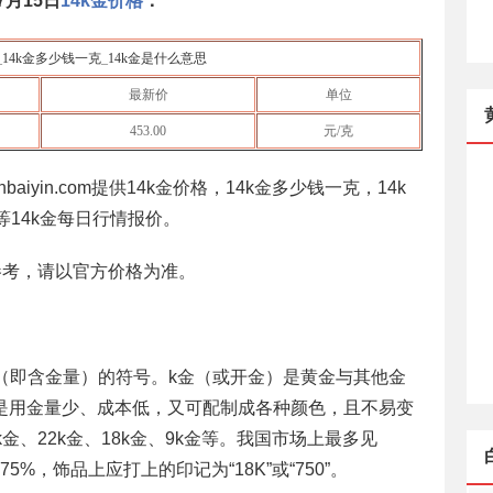
7月15日
14k金价格
：
_
14k金多少钱一克
_
14k金是什么意思
最新价
单位
453.00
元/克
baiyin.com提供14k金价格，14k金多少钱一克，14k
等14k金每日行情报价。
参考，请以官方价格为准。
度（即含金量）的符号。k金（或开金）是黄金与其他金
是用金量少、成本低，又可配制成各种颜色，且不易变
金、22k金、18k金、9k金等。我国市场上最多见
6=75%，饰品上应打上的印记为“18K”或“750”。