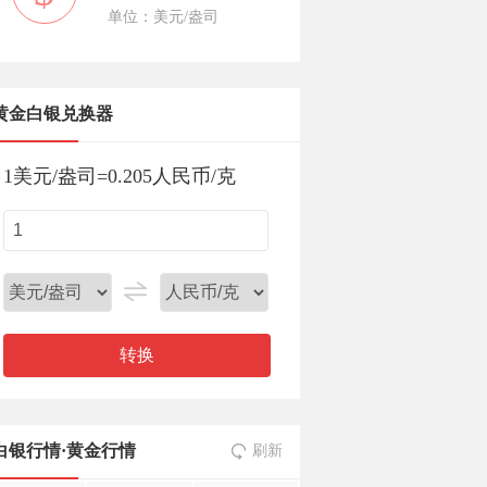
单位：美元/盎司
黄金白银兑换器
1
美元/盎司
=
0.205
人民币/克
转换
白银行情
·
黄金行情
刷新