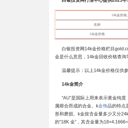
白银投资网行情中心提供
2025年
14k金价格
名称
14k金价格
白银投资网14k金价格栏目gold.cn
金是什么意思，14k金回收价格查询
温馨提示：以上14k金价格仅供
14k金简介
“AU”是国际上用来表示黄金纯
属熔合而成的合金。k
金饰
品的特点
形和磨损。k金按含金量多少又分24k
的“18K 金”，其含金量为18×4.166