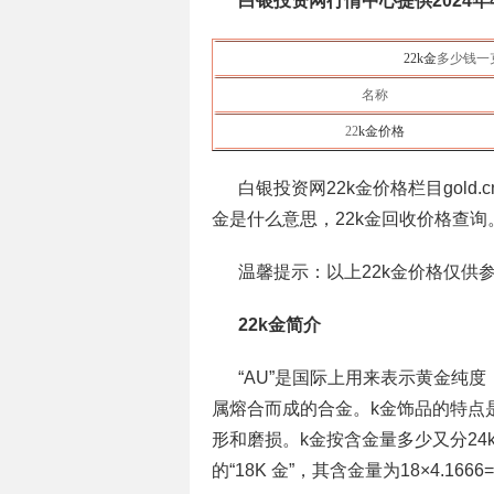
白银投资网行情中心提供2024年
22k金
多少钱一
名称
22
k金价格
白银投资网22k金价格栏目gold.cn
金是什么意思，22k金回收价格查询
温馨提示：以上22k金价格仅供
22k金简介
“AU”是国际上用来表示黄金纯
属熔合而成的合金。k金饰品的特点
形和磨损。k金按含金量多少又分24k
的“18K 金”，其含金量为18×4.166