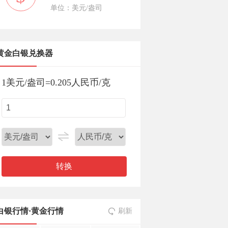
单位：美元/盎司
黄金白银兑换器
1
美元/盎司
=
0.205
人民币/克
转换
白银行情
·
黄金行情
刷新