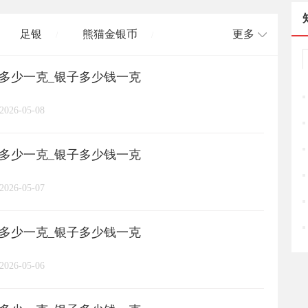
足银
熊猫金银币
更多
/
/
格多少一克_银子多少钱一克
长城币
老凤祥
周大福
/
/
/
/
2026-05-08
周六福
六桂福
老庙
/
/
/
/
格多少一克_银子多少钱一克
亚一金店
黄金
高赛尔
/
/
/
2026-05-07
格多少一克_银子多少钱一克
2026-05-06