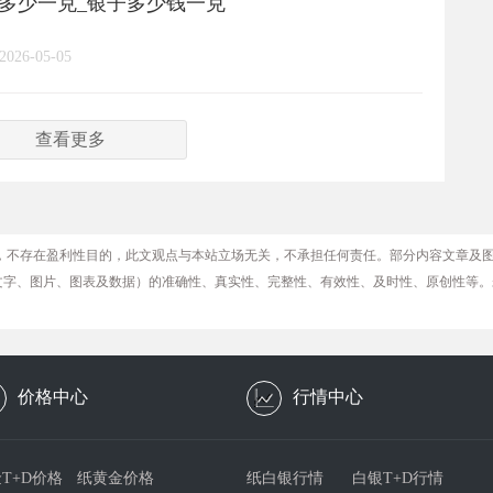
格多少一克_银子多少钱一克
2026-05-05
查看更多
，不存在盈利性目的，此文观点与本站立场无关，不承担任何责任。部分内容文章及
文字、图片、图表及数据）的准确性、真实性、完整性、有效性、及时性、原创性等。
价格中心
行情中心
T+D价格
纸黄金价格
纸白银行情
白银T+D行情