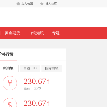
加入收藏
设为首页
黄金期货
白银知识
专题
价格行情
纸白银
白银T+D
国际白银
230.67↑
￥
单位：元/克
230.67↑
$