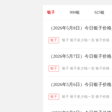
银子
999银
925银
/
/
/
开国纪念币
（2026年5月8日）今日银子价
大清银币
/
银子
银子
银子多少钱一克
银子价格
·
菜百
周生生
周大生
/
/
（2026年5月7日）今日银子价
六福
金至尊
潮宏基
/
/
银子
银子
银子多少钱一克
银子价格
·
（2026年5月6日）今日银子价
银子
银子
银子多少钱一克
银子价格
·