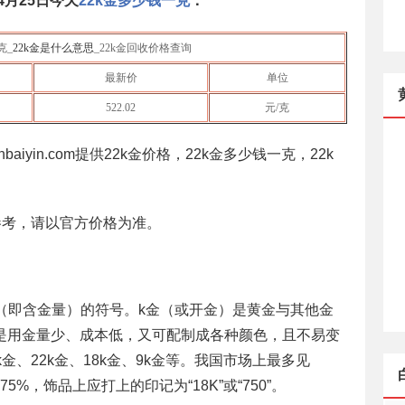
4月25日
今天
22k金多少钱一克
：
克_
22k金是什么意思
_22k金回收价格查询
最新价
单位
522.02
元/克
baiyin.com提供22k金价格，22k金多少钱一克，22k
。
参考，请以官方价格为准。
度（即含金量）的符号。k金（或开金）是黄金与其他金
是用金量少、成本低，又可配制成各种颜色，且不易变
金、22k金、18k金、9k金等。我国市场上最多见
6=75%，饰品上应打上的印记为“18K”或“750”。