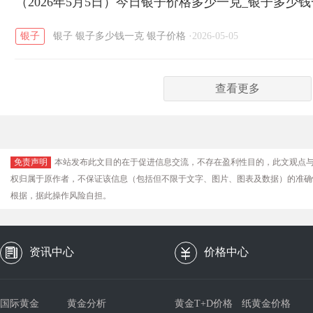
（2026年5月5日）今日银子价格多少一克_银子多少
银子
银子
银子多少钱一克
银子价格
·
2026-05-05
查看更多
免责声明
本站发布此文目的在于促进信息交流，不存在盈利性目的，此文观点
权归属于原作者，不保证该信息（包括但不限于文字、图片、图表及数据）的准确
根据，据此操作风险自担。
资讯中心
价格中心
国际黄金
黄金分析
黄金T+D价格
纸黄金价格