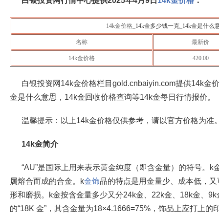
白银投资网行情中心提供
2025年4月9日
14k金价格
：
14k金价格_
14k金多少钱一克
_
14k金是什么
名称
最新价
14k金价格
420.00
白银投资网14k金价格栏目gold.cnbaiyin.com提供14
金是什么意思，14k金回收价格查询等14k金每日行情报价。
温馨提示：以上14k金价格仅供参考，请以官方价格为准
14k金简介
“AU”是国际上用来表示黄金纯度（即含金量）的符号。
属熔合而成的合金。k
金饰
品的特点是用金量少、成本低，又
形和磨损。k金按含金量多少又分24k金、22k金、18k金、
的“18K 金”，其含金量为18×4.1666=75%，饰品上应打上的印记