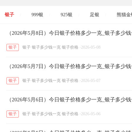
银子
999银
925银
足银
熊猫金
/
/
/
/
开国纪念币
（2026年5月8日）今日银子价格多少一克_银子多少
大清银币
长城币
老
/
/
/
银子
银子
银子多少钱一克
银子价格
·
2026-05-08
菜百
周生生
周大生
周六福
六
/
/
/
/
（2026年5月7日）今日银子价格多少一克_银子多少
六福
金至尊
潮宏基
亚一金店
/
/
/
/
银子
银子
银子多少钱一克
银子价格
·
2026-05-07
（2026年5月6日）今日银子价格多少一克_银子多少
银子
银子
银子多少钱一克
银子价格
·
2026-05-06