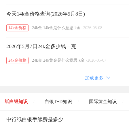
今天14k金价格查询(2026年5月8日)
14k金价格
24k金
14k金是什么意思
k金
·
2026-05-08
2026年5月7日24k金多少钱一克
24k金价格
24k金
24k黄金是什么意思
k金
·
2026-05-07
加载更多
纸白银知识
白银T+D知识
国际黄金知识
/
/
/
黄金T+D知识
中行纸白银手续费是多少
粤贵银知识
国际白银知识
/
/
/