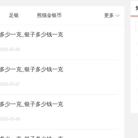
足银
熊猫金银币
更多
/
/
格多少一克_银子多少钱一克
长城币
老凤祥
周大福
/
/
/
/
2026-05-08
周六福
六桂福
老庙
/
/
/
/
格多少一克_银子多少钱一克
亚一金店
黄金
高赛尔
/
/
/
2026-05-07
格多少一克_银子多少钱一克
2026-05-06