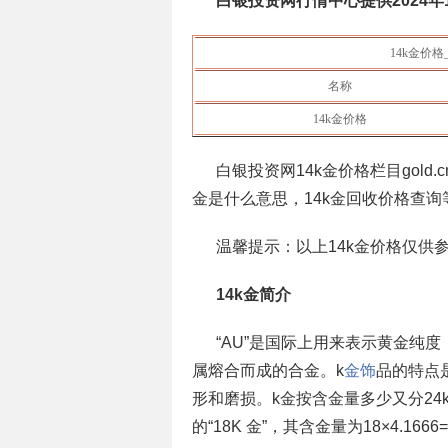
白银投资网行情中心提供
2024年
14k金价格
名称
14k金价格
白银投资网14k金价格栏目gold.cn
金是什么意思，14k金回收价格查询
温馨提示：以上14k金价格仅供
14k金简介
“AU”是国际上用来表示黄金纯
属熔合而成的合金。k
金饰
品的特点
形和磨损。k金按含金量多少又分24k
的“18K 金”，其含金量为18×4.166