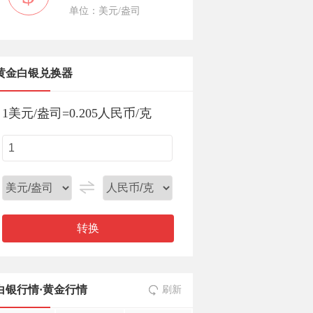
单位：美元/盎司
黄金白银兑换器
1
美元/盎司
=
0.205
人民币/克
转换
白银行情
·
黄金行情
刷新