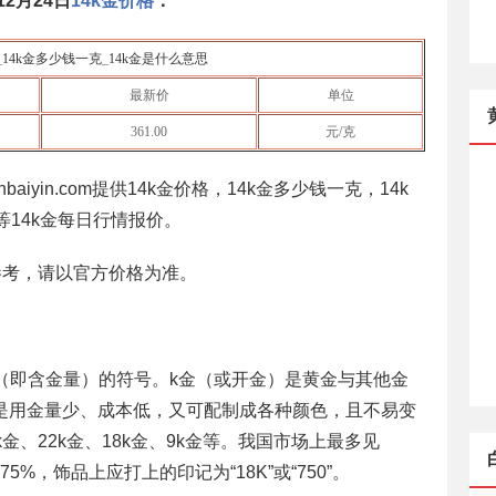
12月24日
14k金价格
：
_
14k金多少钱一克
_
14k金是什么意思
最新价
单位
361.00
元/克
baiyin.com提供14k金价格，14k金多少钱一克，14k
等14k金每日行情报价。
参考，请以官方价格为准。
度（即含金量）的符号。k金（或开金）是黄金与其他金
是用金量少、成本低，又可配制成各种颜色，且不易变
金、22k金、18k金、9k金等。我国市场上最多见
6=75%，饰品上应打上的印记为“18K”或“750”。