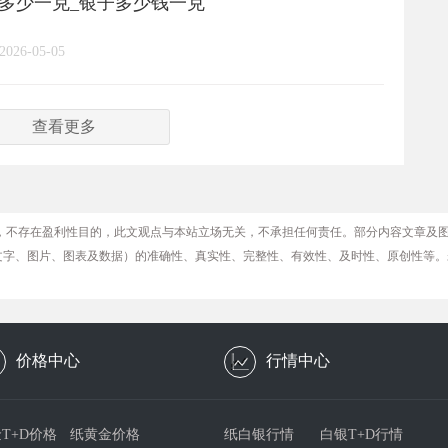
格多少一克_银子多少钱一克
2026-05-05
查看更多
，不存在盈利性目的，此文观点与本站立场无关，不承担任何责任。部分内容文章及
文字、图片、图表及数据）的准确性、真实性、完整性、有效性、及时性、原创性等。
价格中心
行情中心
T+D价格
纸黄金价格
纸白银行情
白银T+D行情