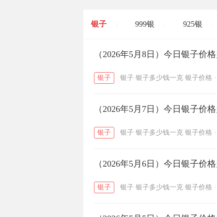
银子
999银
925银
/
/
/
开国纪念币
（2026年5月8日）今日银子价
大清银币
/
银子
银子
银子多少钱一克
银子价格
·
菜百
周生生
周大生
/
/
（2026年5月7日）今日银子价
六福
金至尊
潮宏基
/
/
银子
银子
银子多少钱一克
银子价格
·
（2026年5月6日）今日银子价
银子
银子
银子多少钱一克
银子价格
·