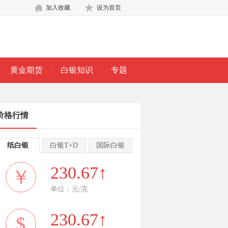
加入收藏
设为首页
黄金期货
白银知识
专题
价格行情
纸白银
白银T+D
国际白银
230.67↑
￥
单位：元/克
230.67↑
$