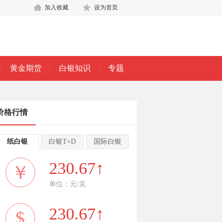
加入收藏
设为首页
黄金期货
白银知识
专题
价格行情
纸白银
白银T+D
国际白银
230.67↑
￥
单位：元/克
230.67↑
$