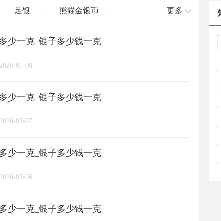
足银
熊猫金银币
更多
/
/
格多少一克_银子多少钱一克
长城币
老凤祥
周大福
/
/
/
/
2026-05-08
周六福
六桂福
老庙
/
/
/
/
格多少一克_银子多少钱一克
亚一金店
黄金
高赛尔
/
/
/
2026-05-07
格多少一克_银子多少钱一克
2026-05-06
格多少一克_银子多少钱一克