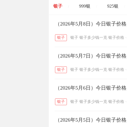
银子
999银
925银
/
/
/
开国纪念币
（2026年5月8日）今日银子价
大清银币
/
银子
银子
银子多少钱一克
银子价格
·
菜百
周生生
周大生
/
/
（2026年5月7日）今日银子价
六福
金至尊
潮宏基
/
/
银子
银子
银子多少钱一克
银子价格
·
（2026年5月6日）今日银子价
银子
银子
银子多少钱一克
银子价格
·
（2026年5月5日）今日银子价