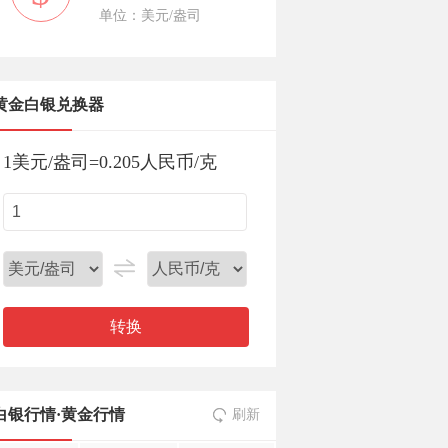
单位：美元/盎司
黄金白银兑换器
1
美元/盎司
=
0.205
人民币/克
转换
白银行情
·
黄金行情
刷新