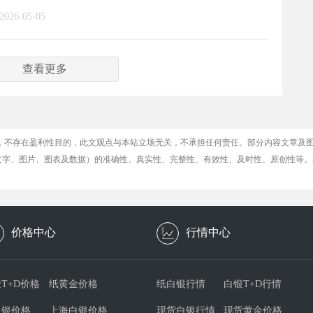
2026-05-05
查看更多
，不存在盈利性目的，此文观点与本站立场无关，不承担任何责任。部分内容文章及
文字、图片、图表及数据）的准确性、真实性、完整性、有效性、及时性、原创性等。
价格中心
行情中心
T+D价格
纸黄金价格
纸白银行情
白银T+D行情
白银价格
上海白银价格
现货白银行情
现货黄金价格