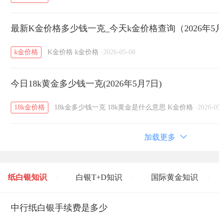
最新K金价格多少钱一克_今天k金价格查询（2026年5
k金价格
K金价格
k金价格
·
2026-05-08
今日18k黄金多少钱一克(2026年5月7日)
18k金价格
18k金多少钱一克
18k黄金是什么意思
K金价格
·
2026-0
加载更多
纸白银知识
白银T+D知识
国际黄金知识
/
/
/
黄金T+D知识
中行纸白银手续费是多少
粤贵银知识
国际白银知识
/
/
/