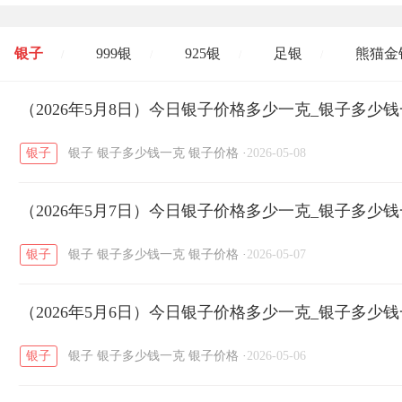
银子
999银
925银
足银
熊猫金
/
/
/
/
开国纪念币
（2026年5月8日）今日银子价格多少一克_银子多少
大清银币
长城币
老
/
/
/
银子
银子
银子多少钱一克
银子价格
·
2026-05-08
菜百
周生生
周大生
周六福
六
/
/
/
/
（2026年5月7日）今日银子价格多少一克_银子多少
六福
金至尊
潮宏基
亚一金店
/
/
/
/
银子
银子
银子多少钱一克
银子价格
·
2026-05-07
（2026年5月6日）今日银子价格多少一克_银子多少
银子
银子
银子多少钱一克
银子价格
·
2026-05-06