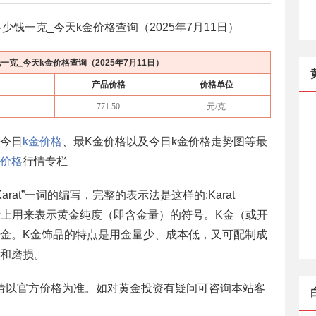
少钱一克_今天k金价格查询（
2025年7月11日
）
一克_今天k金价格查询（
2025年7月11日
）
产品价格
价格单位
771.50
元/克
括今日
k金价格
、最K金价格以及今日k金价格走势图等最
价格
行情专栏
arat”一词的编写，完整的表示法是这样的:Karat
”是国际上用来表示黄金纯度（即含金量）的符号。K金（或开
金。K金饰品的特点是用金量少、成本低，又可配制成
和磨损。
请以官方价格为准。如对黄金投资有疑问可咨询本站客