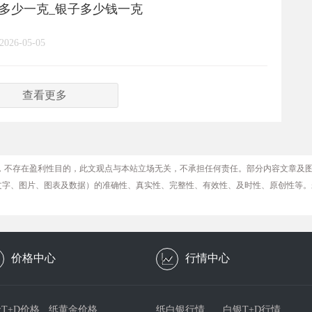
格多少一克_银子多少钱一克
2026-05-05
查看更多
，不存在盈利性目的，此文观点与本站立场无关，不承担任何责任。部分内容文章及
文字、图片、图表及数据）的准确性、真实性、完整性、有效性、及时性、原创性等。
价格中心
行情中心
T+D价格
纸黄金价格
纸白银行情
白银T+D行情