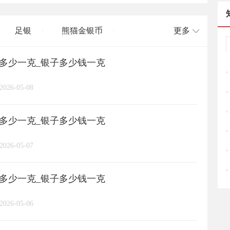
足银
熊猫金银币
更多
/
/
格多少一克_银子多少钱一克
长城币
老凤祥
周大福
/
/
/
/
2026-05-08
周六福
六桂福
老庙
/
/
/
/
格多少一克_银子多少钱一克
亚一金店
黄金
高赛尔
/
/
/
2026-05-07
格多少一克_银子多少钱一克
2026-05-06