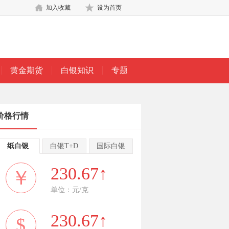
加入收藏
设为首页
黄金期货
白银知识
专题
价格行情
纸白银
白银T+D
国际白银
230.67↑
￥
单位：元/克
230.67↑
$