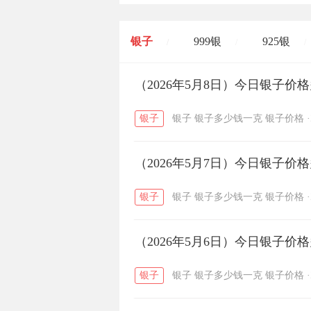
银子
999银
925银
/
/
/
开国纪念币
（2026年5月8日）今日银子价
大清银币
/
银子
银子
银子多少钱一克
银子价格
·
菜百
周生生
周大生
/
/
（2026年5月7日）今日银子价
六福
金至尊
潮宏基
/
/
银子
银子
银子多少钱一克
银子价格
·
（2026年5月6日）今日银子价
银子
银子
银子多少钱一克
银子价格
·