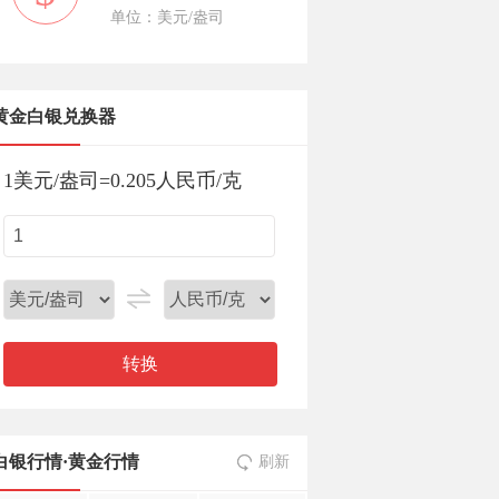
单位：美元/盎司
黄金白银兑换器
1
美元/盎司
=
0.205
人民币/克
转换
白银行情
·
黄金行情
刷新