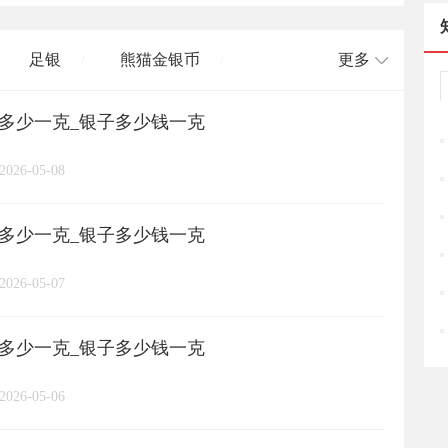
足银
熊猫金银币
更多
/
/
格多少一克_银子多少钱一克
长城币
老凤祥
周大福
/
/
/
/
2026-05-08
周六福
六桂福
老庙
/
/
/
/
格多少一克_银子多少钱一克
亚一金店
黄金
高赛尔
/
/
/
2026-05-07
格多少一克_银子多少钱一克
2026-05-06