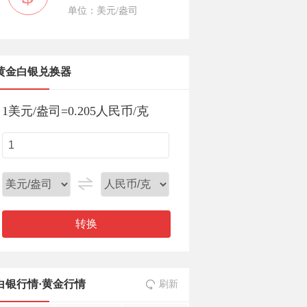
单位：美元/盎司
黄金白银兑换器
1
美元/盎司
=
0.205
人民币/克
转换
白银行情
·
黄金行情
刷新