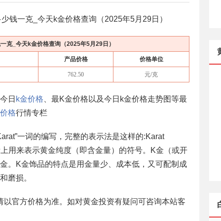
少钱一克_今天k金价格查询（
2025年5月29日
）
一克_今天k金价格查询（
2025年5月29日
）
产品价格
价格单位
762.50
元/克
括今日
k金价格
、最K金价格以及今日k金价格走势图等最
价格
行情专栏
arat”一词的编写，完整的表示法是这样的:Karat
”是国际上用来表示黄金纯度（即含金量）的符号。K金（或开
金。K金饰品的特点是用金量少、成本低，又可配制成
和磨损。
请以官方价格为准。如对黄金投资有疑问可咨询本站客