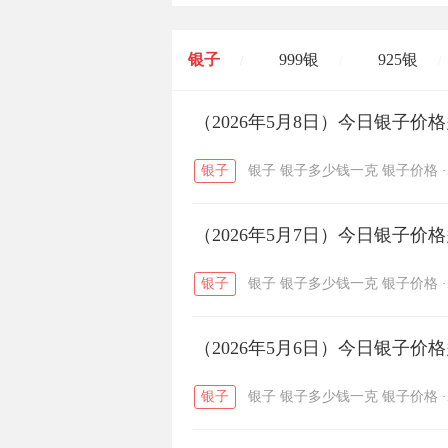
银子
999银
925银
/
/
/
开国纪念币
（2026年5月8日）今日银子价
大清银币
/
银子
银子
银子多少钱一克
银子价格
·
菜百
周生生
周大生
/
/
（2026年5月7日）今日银子价
六福
金至尊
潮宏基
/
/
银子
银子
银子多少钱一克
银子价格
·
（2026年5月6日）今日银子价
银子
银子
银子多少钱一克
银子价格
·