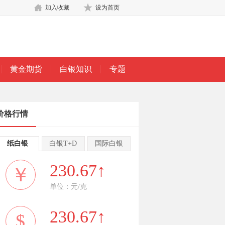
加入收藏
设为首页
黄金期货
白银知识
专题
价格行情
纸白银
白银T+D
国际白银
230.67↑
￥
单位：元/克
230.67↑
$