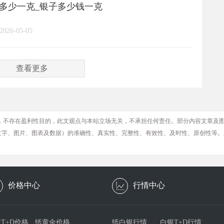
格多少一克_银子多少钱一克
2026-05-05
查看更多
，不存在盈利性目的，此文观点与本站立场无关，不承担任何责任。部分内容文章及
文字、图片、图表及数据）的准确性、真实性、完整性、有效性、及时性、原创性等。
价格中心
行情中心
T+D价格
纸黄金价格
纸白银行情
白银T+D行情