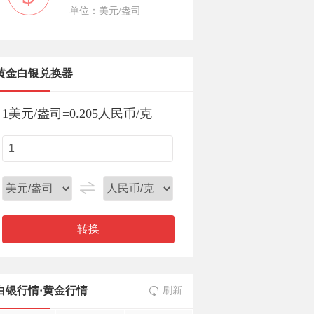
单位：美元/盎司
黄金白银兑换器
1
美元/盎司
=
0.205
人民币/克
转换
白银行情
·
黄金行情
刷新