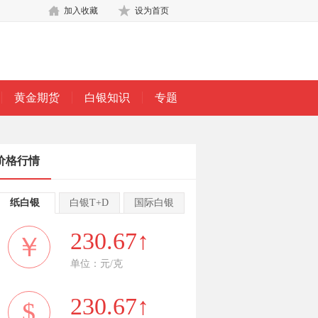
加入收藏
设为首页
黄金期货
白银知识
专题
价格行情
纸白银
白银T+D
国际白银
230.67↑
￥
单位：元/克
230.67↑
$