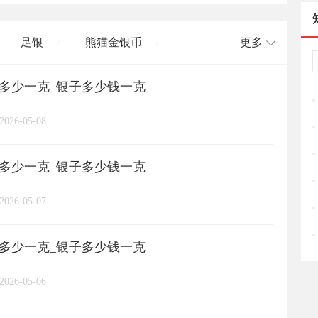
足银
熊猫金银币
更多
/
/
格多少一克_银子多少钱一克
长城币
老凤祥
周大福
/
/
/
/
2026-05-08
周六福
六桂福
老庙
/
/
/
/
格多少一克_银子多少钱一克
亚一金店
黄金
高赛尔
/
/
/
2026-05-07
格多少一克_银子多少钱一克
2026-05-06