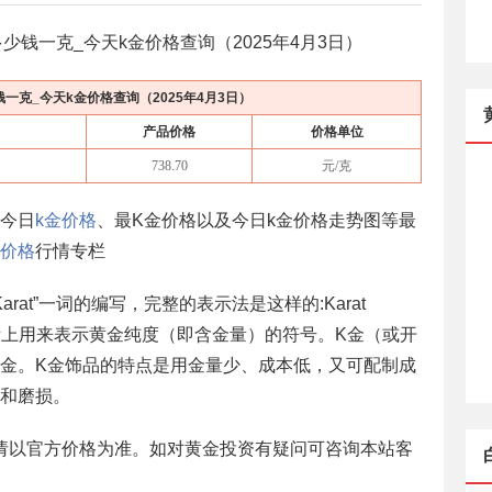
少钱一克_今天k金价格查询（
2025年4月3日
）
钱一克_今天k金价格查询（
2025年4月3日
）
产品价格
价格单位
738.70
元/克
括今日
k金价格
、最K金价格以及今日k金价格走势图等最
价格
行情专栏
arat”一词的编写，完整的表示法是这样的:Karat
”是国际上用来表示黄金纯度（即含金量）的符号。K金（或开
金。K金饰品的特点是用金量少、成本低，又可配制成
和磨损。
请以官方价格为准。如对黄金投资有疑问可咨询本站客