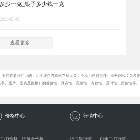
格多少一克_银子多少钱一克
2026-05-05
查看更多
，不存在盈利性目的，此文观点与本站立场无关，不承担任何责任。部分内容文章及
文字、图片、图表及数据）的准确性、真实性、完整性、有效性、及时性、原创性等。
价格中心
行情中心
T+D价格
纸黄金价格
纸白银行情
白银T+D行情