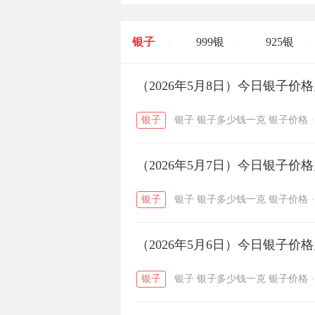
银子
999银
925银
/
/
/
开国纪念币
（2026年5月8日）今日银子价
大清银币
/
银子
银子
银子多少钱一克
银子价格
·
菜百
周生生
周大生
/
/
（2026年5月7日）今日银子价
六福
金至尊
潮宏基
/
/
银子
银子
银子多少钱一克
银子价格
·
（2026年5月6日）今日银子价
银子
银子
银子多少钱一克
银子价格
·