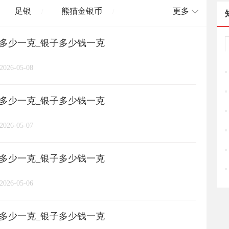
足银
熊猫金银币
更多
/
/
格多少一克_银子多少钱一克
长城币
老凤祥
周大福
/
/
/
/
2026-05-08
周六福
六桂福
老庙
/
/
/
/
格多少一克_银子多少钱一克
亚一金店
黄金
高赛尔
/
/
/
2026-05-07
格多少一克_银子多少钱一克
2026-05-06
格多少一克_银子多少钱一克