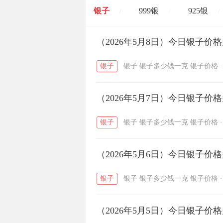
银子
999银
925银
/
/
/
开国纪念币
（2026年5月8日）今日银子价
大清银币
/
银子
银子
银子多少钱一克
银子价格
·
菜百
周生生
周大生
/
/
（2026年5月7日）今日银子价
六福
金至尊
潮宏基
/
/
银子
银子
银子多少钱一克
银子价格
·
（2026年5月6日）今日银子价
银子
银子
银子多少钱一克
银子价格
·
（2026年5月5日）今日银子价