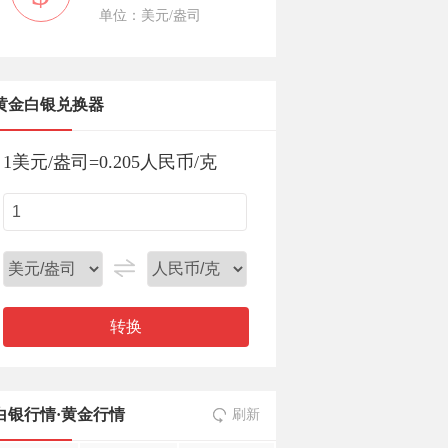
单位：美元/盎司
黄金白银兑换器
1
美元/盎司
=
0.205
人民币/克
转换
白银行情
·
黄金行情
刷新