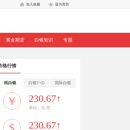
加入收藏
设为首页
黄金期货
白银知识
专题
价格行情
纸白银
白银T+D
国际白银
230.67↑
￥
单位：元/克
230.67↑
$