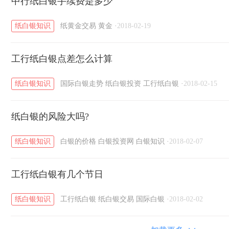
黄金T+D知识
中行纸白银手续费是多少
粤贵银知识
国际白银知识
/
/
/
纸白银知识
纸黄金交易
黄金
·
2018-02-19
工行纸白银点差怎么计算
纸白银知识
国际白银走势
纸白银投资
工行纸白银
·
2018-02-15
纸白银的风险大吗?
纸白银知识
白银的价格
白银投资网
白银知识
·
2018-02-07
工行纸白银有几个节日
纸白银知识
工行纸白银
纸白银交易
国际白银
·
2018-02-02