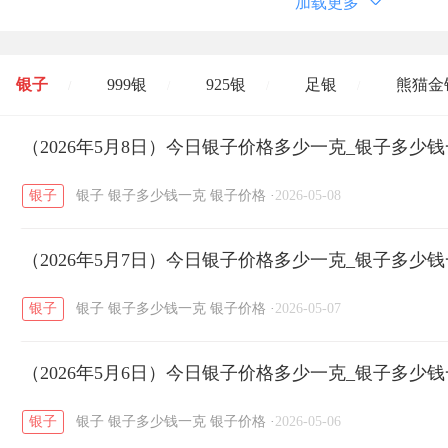
加载更多
银子
999银
925银
足银
熊猫金
/
/
/
/
开国纪念币
（2026年5月8日）今日银子价格多少一克_银子多少
大清银币
长城币
老
/
/
/
银子
银子
银子多少钱一克
银子价格
·
2026-05-08
菜百
周生生
周大生
周六福
六
/
/
/
/
（2026年5月7日）今日银子价格多少一克_银子多少
六福
金至尊
潮宏基
亚一金店
/
/
/
/
银子
银子
银子多少钱一克
银子价格
·
2026-05-07
（2026年5月6日）今日银子价格多少一克_银子多少
银子
银子
银子多少钱一克
银子价格
·
2026-05-06