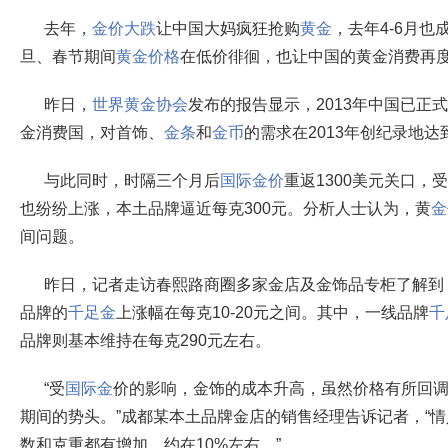
去年，
金价大跌
让中国大妈疯狂抢购
黄金
，去年4-6月
旦、春节期间
黄金价格
在低价徘徊，也让中国的黄金消费再
昨日，
世界黄金协会
发布的报告显示，2013年中国已正
金消费国，对首饰、
金条
和
金币
的需求在2013年创纪录地达到
与此同时，时隔三个月后
国际金价
重返1300美元关口，
也纷纷上涨，本土品牌逼近每克300元。分析人士认为，黄
金
间问题。
昨日，记者走访春熙路商圈多家金店及金饰品专柜了解到
品牌的
千足金
上涨幅在每克10-20元之间。其中，一线品牌
千
品牌则基本维持在每克290元左右。
“受
国际金
价的影响，金饰的成本升高，虽然价格有所回
期间的势头。”成都某本土品牌金店的销售经理告诉记者，“
数和克重都有增加，约在10%左右。”