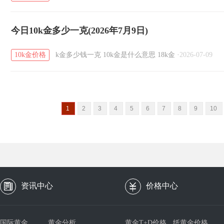
今日10k金多少一克(2026年7月9日)
10k金价格
k金多少钱一克
10k金是什么意思
18k金
·
2026-07-09
1
2
3
4
5
6
7
8
9
10
资讯中心
价格中心
国际黄金
黄金分析
黄金T+D价格
纸黄金价格