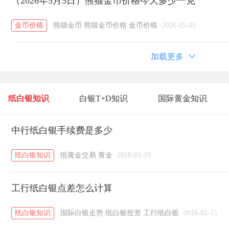
（2026年5月5日）熊猫金币价格今天多少一克
金币价格
熊猫金币
熊猫金币价格
金币价格
·
2026-05-05
加载更多
纸白银知识
白银T+D知识
国际黄金知识
/
/
/
黄金T+D知识
中行纸白银手续费是多少
粤贵银知识
国际白银知识
/
/
/
纸白银知识
纸黄金交易
黄金
·
2018-02-19
工行纸白银点差怎么计算
纸白银知识
国际白银走势
纸白银投资
工行纸白银
·
2018-02-15