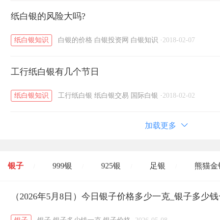
纸白银的风险大吗?
纸白银知识
白银的价格
白银投资网
白银知识
·
2018-02-07
工行纸白银有几个节日
纸白银知识
工行纸白银
纸白银交易
国际白银
·
2018-02-02
加载更多
银子
999银
925银
足银
熊猫金
/
/
/
/
开国纪念币
（2026年5月8日）今日银子价格多少一克_银子多少
大清银币
长城币
老
/
/
/