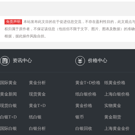
免责声明
本站发布此文目的在于促进信息交流，不存在盈利性目的，此文观点
权归属于原作者，不保证该信息（包括但不限于文字、图片、图表及数据）的准确
根据，据此操作风险自担。
资讯中心
价格中心
国际黄金
黄金分析
黄金T+D价格
纸黄金价格
黄金新闻
现货黄金
纸白银价格
上海白银价格
现货白银
黄金T+D
黄金价格
实物黄金
白银T+D
纸白银
银币
黄金期货
国际白银
白银分析
白银回收
上海黄金金价