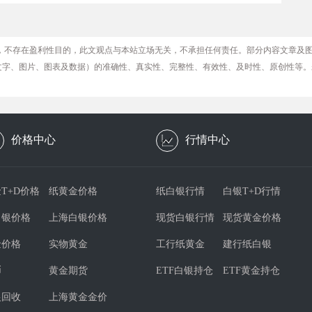
，不存在盈利性目的，此文观点与本站立场无关，不承担任何责任。部分内容文章及
文字、图片、图表及数据）的准确性、真实性、完整性、有效性、及时性、原创性等。
价格中心
行情中心
T+D价格
纸黄金价格
纸白银行情
白银T+D行情
白银价格
上海白银价格
现货白银行情
现货黄金价格
金价格
实物黄金
工行纸黄金
建行纸白银
币
黄金期货
ETF白银持仓
ETF黄金持仓
银回收
上海黄金金价