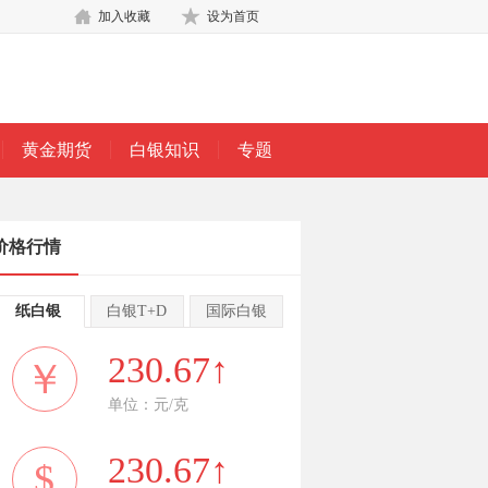
加入收藏
设为首页
黄金期货
白银知识
专题
价格行情
纸白银
白银T+D
国际白银
230.67↑
￥
单位：元/克
230.67↑
$