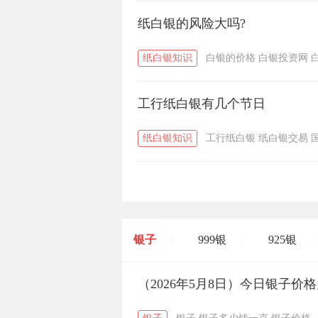
纸白银的风险大吗?
纸白银知识
白银的价格
白银投资网
工行纸白银有几个节日
纸白银知识
工行纸白银
纸白银交易
银子
999银
925银
/
/
/
开国纪念币
（2026年5月8日）今日银子价
大清银币
/