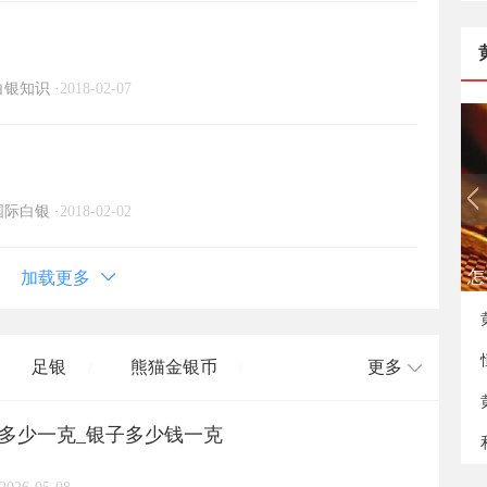
白银知识
·
2018-02-07
国际白银
·
2018-02-02
怎
加载更多
足银
熊猫金银币
更多
/
/
格多少一克_银子多少钱一克
长城币
老凤祥
周大福
/
/
/
/