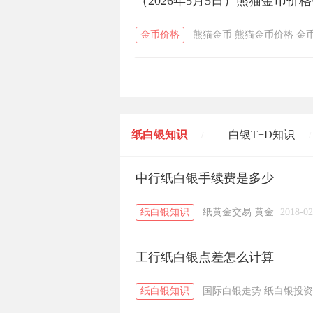
（2026年5月5日）熊猫金币价
金币价格
熊猫金币
熊猫金币价格
金
纸白银知识
白银T+D知识
/
/
黄金T+D知识
中行纸白银手续费是多少
粤贵银知识
/
/
纸白银知识
纸黄金交易
黄金
·
2018-02
工行纸白银点差怎么计算
纸白银知识
国际白银走势
纸白银投资