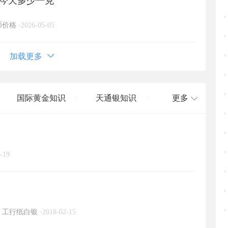
格今天多少一克
币价格
·
2026-05-05
加载更多
国际黄金知识
天通银知识
更多
/
/
国际白银知识
/
-19
工行纸白银
·
2018-02-15