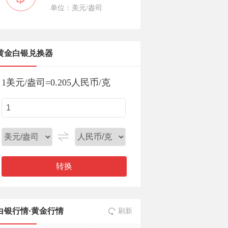
单位：美元/盎司
黄金白银兑换器
1
美元/盎司
=
0.205
人民币/克
转换
白银行情
·
黄金行情
刷新