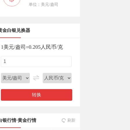
单位：美元/盎司
黄金白银兑换器
1
美元/盎司
=
0.205
人民币/克
转换
白银行情
·
黄金行情
刷新