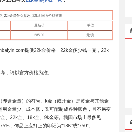
4月25日
今天
22k金多少钱一克
：
克_
22k金是什么意思
_22k金回收价格查询
最新价
单位
685.00
元/克
baiyin.com提供22k金价格，22k金多少钱一克，22k
。
参考，请以官方价格为准。
度（即含金量）的符号。k金（或开金）是黄金与其他金
是用金量少、成本低，又可配制成各种颜色，且不易变
金、22k金、18k金、9k金等。我国市场上最多见
6=75%，饰品上应打上的印记为“18K”或“750”。