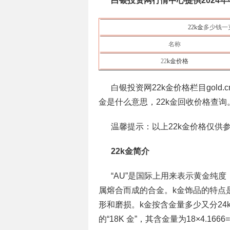
白银投资网行情中心提供2024年
22k金
多少钱一
名称
22
k金价格
白银投资网22k金价格栏目gold.cn
金是什么意思，22k金回收价格查询
温馨提示：以上22k金价格仅供
22k金简介
“AU”是国际上用来表示黄金纯
属熔合而成的合金。k金饰品的特点
形和磨损。k金按含金量多少又分24k
的“18K 金”，其含金量为18×4.166