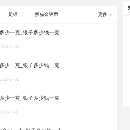
足银
熊猫金银币
更多
/
/
格多少一克_银子多少钱一克
长城币
老凤祥
周大福
/
/
/
/
2026-07-03
周六福
六桂福
老庙
/
/
/
/
格多少一克_银子多少钱一克
亚一金店
黄金
高赛尔
/
/
/
2026-07-02
格多少一克_银子多少钱一克
2026-07-01