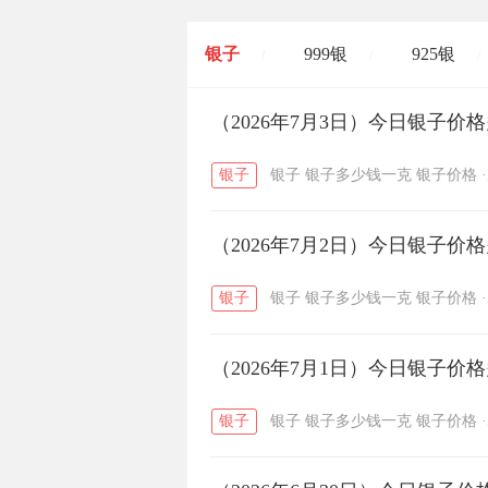
银子
999银
925银
/
/
/
开国纪念币
（2026年7月3日）今日银子价
大清银币
/
银子
银子
银子多少钱一克
银子价格
·
菜百
周生生
周大生
/
/
（2026年7月2日）今日银子价
六福
金至尊
潮宏基
/
/
银子
银子
银子多少钱一克
银子价格
·
（2026年7月1日）今日银子价
银子
银子
银子多少钱一克
银子价格
·