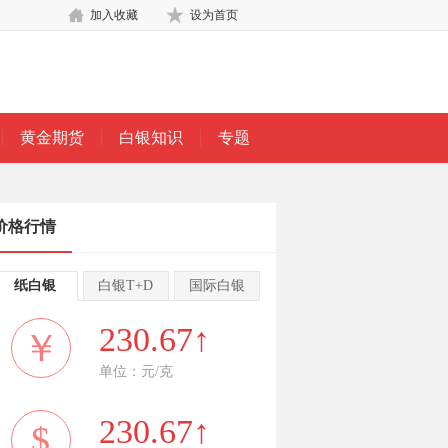
加入收藏
设为首页
黄金期货
白银知识
专题
价格行情
纸白银
白银T+D
国际白银
230.67↑
￥
单位：元/克
230.67↑
$