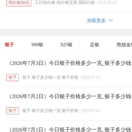
纸白银知识
工行纸白银
纸白银交易
国际白银
·
2018-02-02
加载更多
银子
999银
925银
足银
熊猫金
/
/
/
/
开国纪念币
（2026年7月3日）今日银子价格多少一克_银子多少
大清银币
长城币
老
/
/
/
银子
银子
银子多少钱一克
银子价格
·
2026-07-03
菜百
周生生
周大生
周六福
六
/
/
/
/
（2026年7月2日）今日银子价格多少一克_银子多少
六福
金至尊
潮宏基
亚一金店
/
/
/
/
银子
银子
银子多少钱一克
银子价格
·
2026-07-02
（2026年7月1日）今日银子价格多少一克_银子多少