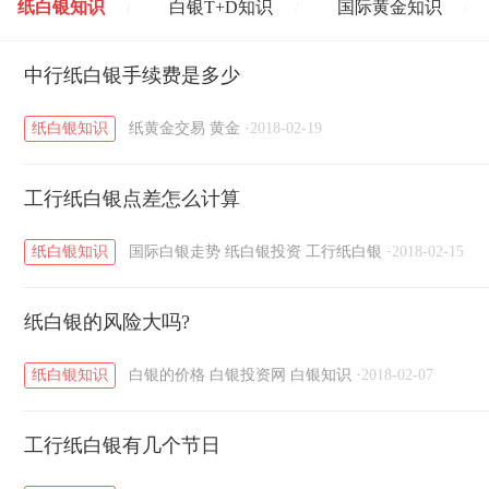
纸白银知识
白银T+D知识
国际黄金知识
/
/
/
黄金T+D知识
中行纸白银手续费是多少
粤贵银知识
国际白银知识
/
/
/
纸白银知识
纸黄金交易
黄金
·
2018-02-19
工行纸白银点差怎么计算
纸白银知识
国际白银走势
纸白银投资
工行纸白银
·
2018-02-15
纸白银的风险大吗?
纸白银知识
白银的价格
白银投资网
白银知识
·
2018-02-07
工行纸白银有几个节日