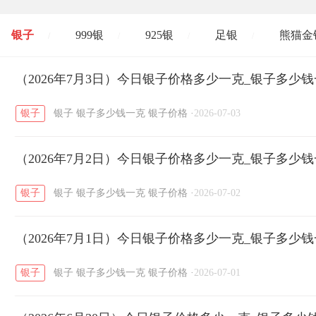
银子
999银
925银
足银
熊猫金
/
/
/
/
开国纪念币
（2026年7月3日）今日银子价格多少一克_银子多少
大清银币
长城币
老
/
/
/
银子
银子
银子多少钱一克
银子价格
·
2026-07-03
菜百
周生生
周大生
周六福
六
/
/
/
/
（2026年7月2日）今日银子价格多少一克_银子多少
六福
金至尊
潮宏基
亚一金店
/
/
/
/
银子
银子
银子多少钱一克
银子价格
·
2026-07-02
（2026年7月1日）今日银子价格多少一克_银子多少
银子
银子
银子多少钱一克
银子价格
·
2026-07-01