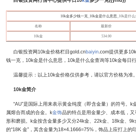
白银投资网行情中心提供今日10
k金
多少一克({ymd})
10k金多少钱一克
_
10k金是什么意思
_10k是什
名称
最新价
10k金
534.00
白银投资网10k金价格栏目gold.cn
baiyin
.com提供更多1
钱一克，10k金是什么意思，10k是什么金查询等10k金每日
温馨提示：以上10k金价格仅供参考，请以官方价格为准
10k金简介
“AU”是国际上用来表示黄金纯度（即含金量）的符号。
属熔合而成的合金。k
金饰
品的特点是用金量少、成本低，又
形和磨损。k金按含金量多少又分24k金、22k金、18k金、
的“18K 金”，其含金量为18×4.1666=75%，饰品上应打上的印记