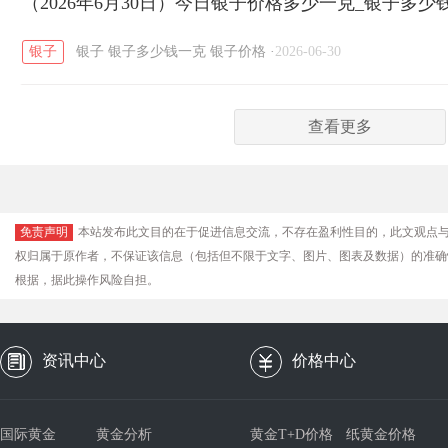
（2026年6月30日）今日银子价格多少一克_银子多少
银子
银子
银子多少钱一克
银子价格
·
2026-06-30
查看更多
免责声明
本站发布此文目的在于促进信息交流，不存在盈利性目的，此文观点
权归属于原作者，不保证该信息（包括但不限于文字、图片、图表及数据）的准确
根据，据此操作风险自担。
资讯中心
价格中心
国际黄金
黄金分析
黄金T+D价格
纸黄金价格