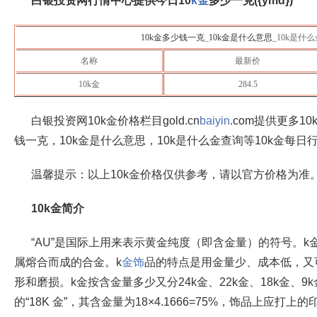
白银投资网行情中心提供今日10
k金
多少一克({ymd})
10k金多少钱一克
_
10k金是什么意思
_10k是什
名称
最新价
10k金
284.5
白银投资网10k金价格栏目gold.cn
baiyin
.com提供更多1
钱一克，10k金是什么意思，10k是什么金查询等10k金每日
温馨提示：以上10k金价格仅供参考，请以官方价格为准
10k金简介
“AU”是国际上用来表示黄金纯度（即含金量）的符号。
属熔合而成的合金。k
金饰
品的特点是用金量少、成本低，又
形和磨损。k金按含金量多少又分24k金、22k金、18k金、
的“18K 金”，其含金量为18×4.1666=75%，饰品上应打上的印记