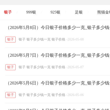
银子
999银
925银
足银
熊猫金
/
/
/
/
开国纪念币
（2026年5月8日）今日银子价格多少一克_银子多少
大清银币
长城币
老
/
/
/
银子
银子
银子多少钱一克
银子价格
·
2026-05-08
菜百
周生生
周大生
周六福
六
/
/
/
/
（2026年5月7日）今日银子价格多少一克_银子多少
六福
金至尊
潮宏基
亚一金店
/
/
/
/
银子
银子
银子多少钱一克
银子价格
·
2026-05-07
（2026年5月6日）今日银子价格多少一克_银子多少
银子
银子
银子多少钱一克
银子价格
·
2026-05-06