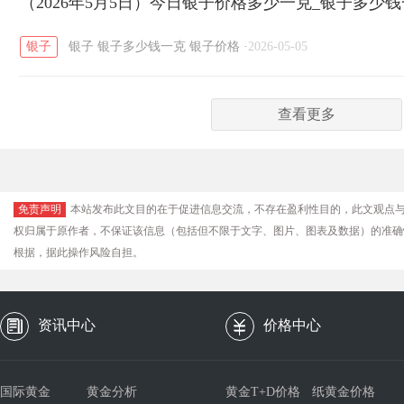
（2026年5月5日）今日银子价格多少一克_银子多少
银子
银子
银子多少钱一克
银子价格
·
2026-05-05
查看更多
免责声明
本站发布此文目的在于促进信息交流，不存在盈利性目的，此文观点
权归属于原作者，不保证该信息（包括但不限于文字、图片、图表及数据）的准确
根据，据此操作风险自担。
资讯中心
价格中心
国际黄金
黄金分析
黄金T+D价格
纸黄金价格