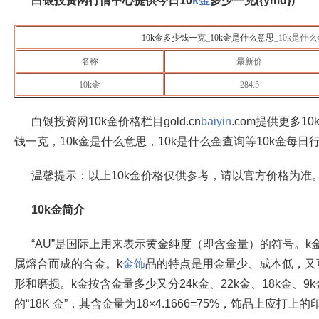
白银投资网行情中心提供今日10
k金
多少一克({ymd})
10k金多少钱一克
_
10k金是什么意思
_10k是什
名称
最新价
10k金
284.5
白银投资网10k金价格栏目gold.cn
baiyin
.com提供更多1
钱一克，10k金是什么意思，10k是什么金查询等10k金每日
温馨提示：以上10k金价格仅供参考，请以官方价格为准
10k金简介
“AU”是国际上用来表示黄金纯度（即含金量）的符号。
属熔合而成的合金。k
金饰
品的特点是用金量少、成本低，又
形和磨损。k金按含金量多少又分24k金、22k金、18k金、
的“18K 金”，其含金量为18×4.1666=75%，饰品上应打上的印记