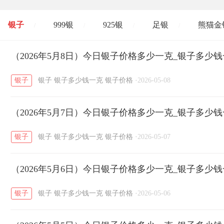
银子
999银
925银
足银
熊猫金
/
/
/
/
开国纪念币
（2026年5月8日）今日银子价格多少一克_银子多少
大清银币
长城币
老
/
/
/
银子
银子
银子多少钱一克
银子价格
·
2026-05-08
菜百
周生生
周大生
周六福
六
/
/
/
/
（2026年5月7日）今日银子价格多少一克_银子多少
六福
金至尊
潮宏基
亚一金店
/
/
/
/
银子
银子
银子多少钱一克
银子价格
·
2026-05-07
（2026年5月6日）今日银子价格多少一克_银子多少
银子
银子
银子多少钱一克
银子价格
·
2026-05-06