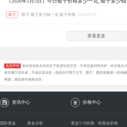
（2026年5月5日）今日银子价格多少一克_银子多少
银子
银子
银子多少钱一克
银子价格
·
2026-05-05
查看更多
免责声明
本站发布此文目的在于促进信息交流，不存在盈利性目的，此文观点
权归属于原作者，不保证该信息（包括但不限于文字、图片、图表及数据）的准确
根据，据此操作风险自担。
资讯中心
价格中心
国际黄金
黄金分析
黄金T+D价格
纸黄金价格