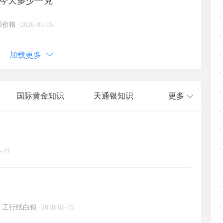
格今天多少一克
币价格
·
2026-05-05
加载更多
国际黄金知识
天通银知识
更多
/
/
国际白银知识
/
-19
工行纸白银
·
2018-02-15