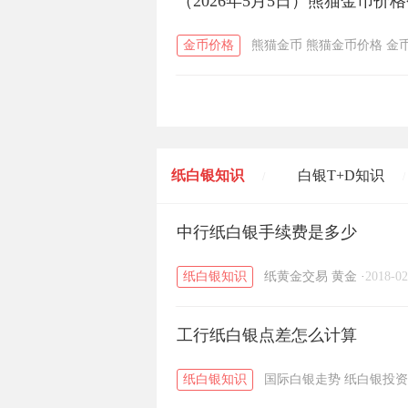
（2026年5月5日）熊猫金币价
金币价格
熊猫金币
熊猫金币价格
金
纸白银知识
白银T+D知识
/
/
黄金T+D知识
中行纸白银手续费是多少
粤贵银知识
/
/
纸白银知识
纸黄金交易
黄金
·
2018-02
工行纸白银点差怎么计算
纸白银知识
国际白银走势
纸白银投资