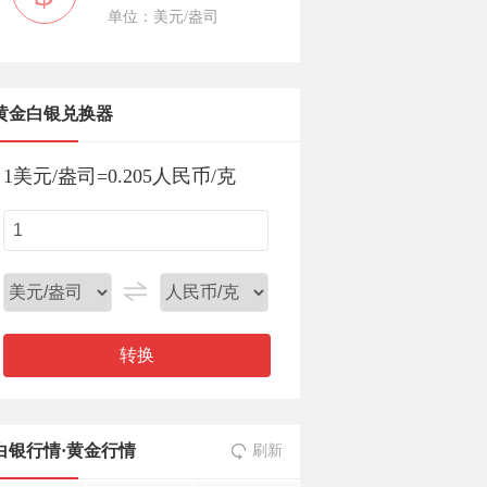
单位：美元/盎司
黄金白银兑换器
1
美元/盎司
=
0.205
人民币/克
转换
白银行情
·
黄金行情
刷新