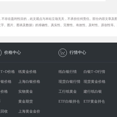
，不存在盈利性目的，此文观点与本站立场无关，不承担任何责任。部分内容文章及
文字、图片、图表及数据）的准确性、真实性、完整性、有效性、及时性、原创性等。
价格中心
行情中心
T+D价格
纸黄金价格
纸白银行情
白银T+D行情
白银价格
上海白银价格
现货白银行情
现货黄金价格
金价格
实物黄金
工行纸黄金
建行纸白银
币
黄金期货
ETF白银持仓
ETF黄金持仓
银回收
上海黄金金价