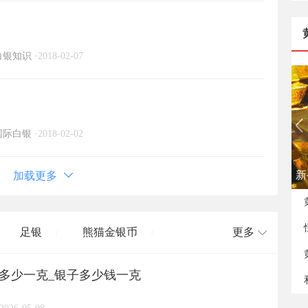
白银知识
·
2018-02-07
国际白银
·
2018-02-02
新
加载更多
足银
熊猫金银币
更多
/
/
格多少一克_银子多少钱一克
长城币
老凤祥
周大福
/
/
/
/