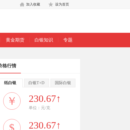
加入收藏
设为首页
黄金期货
白银知识
专题
价格行情
纸白银
白银T+D
国际白银
230.67↑
￥
单位：元/克
230.67↑
$