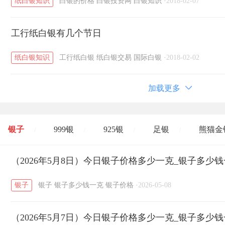
纸白银知识
白银的价格
白银投资网
白银知识
·
2018-02-07
工行纸白银有几个节日
纸白银知识
工行纸白银
纸白银交易
国际白银
·
2018-02-02
加载更多
银子
999银
925银
足银
熊猫金
/
/
/
/
开国纪念币
（2026年5月8日）今日银子价格多少一克_银子多少
大清银币
长城币
老
/
/
/
银子
银子
银子多少钱一克
银子价格
·
2026-05-08
菜百
周生生
周大生
周六福
六
/
/
/
/
（2026年5月7日）今日银子价格多少一克_银子多少
六福
金至尊
潮宏基
亚一金店
/
/
/
/