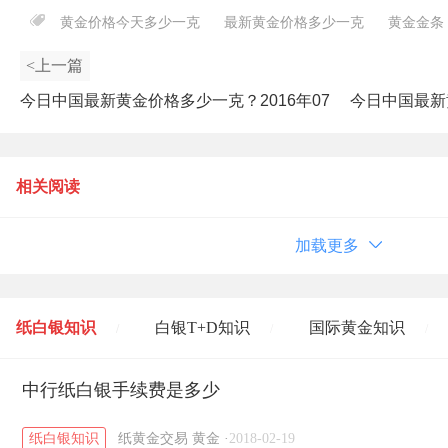
黄金价格今天多少一克
最新黄金价格多少一克
黄金金条
<上一篇
今日中国最新黄金价格多少一克？2016年07
今日中国最新
月26日中国黄金价格查询
相关阅读
加载更多
纸白银知识
白银T+D知识
国际黄金知识
/
/
/
黄金T+D知识
中行纸白银手续费是多少
粤贵银知识
国际白银知识
/
/
/
纸白银知识
纸黄金交易
黄金
·
2018-02-19