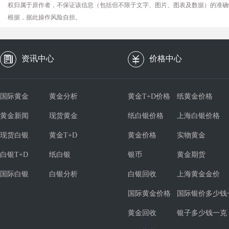
权归属于原作者，不保证该信息（包括但不限于文字、图片、图表及数据）的准确
根据，据此操作风险自担。
资讯中心
价格中心
国际黄金
黄金分析
黄金T+D价格
纸黄金价格
黄金新闻
现货黄金
纸白银价格
上海白银价格
现货白银
黄金T+D
黄金价格
实物黄金
白银T+D
纸白银
银币
黄金期货
国际白银
白银分析
白银回收
上海黄金金价
国际黄金价格
国际银价多少钱
黄金回收
银子多少钱一克