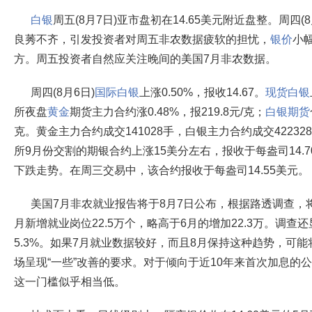
白银
周五(8月7日)亚市盘初在14.65美元附近盘整。周四
良莠不齐，引发投资者对周五非农数据疲软的担忧，
银价
小幅
方。周五投资者自然应关注晚间的美国7月非农数据。
周四(8月6日)
国际白银
上涨0.50%，报收14.67。
现货白银
所夜盘
黄金
期货主力合约涨0.48%，报219.8元/克；
白银期货
克。黄金主力合约成交141028手，白银主力合约成交4223
所9月份交割的期银合约上涨15美分左右，报收于每盎司14.
下跌走势。在周三交易中，该合约报收于每盎司14.55美元。
美国7月非农就业报告将于8月7日公布，根据路透调查，
月新增就业岗位22.5万个，略高于6月的增加22.3万。调查
5.3%。如果7月就业数据较好，而且8月保持这种趋势，可
场呈现“一些”改善的要求。对于倾向于近10年来首次加息的公
这一门槛似乎相当低。