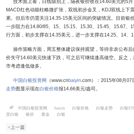
技术面上看，日线级别上，隔夜银价收在14.60美元的5
MACD红色动能柱略微扩张，双线初步金叉，KDJ双线上下
累。但后市仍需关注14.35-15美元区间的突破情况。目前银价
一步阻力在14.80/85、15、15.15、15.30、15.45、15.67、
行方面，初步支撑在14.35美元，进一步支撑在14.25、14、13
操作策略方面，周五整体建议保持观望，等待非农公布后
价失守14.60美元快速下跌，可之后可继续逢高做空。反之，
市考虑逢低做多。
中国白银投资网
（www.cn
baiyin
.com）：2015年08月0
走势
图显示现在
白银价格
报14.66美元/盎司。
中国白银投资网
baiyin
白银价格
白银走势
白银行
货白银
银价
黄金
白银
<上一篇