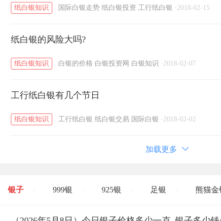
纸白银知识
国际白银走势
纸白银投资
工行纸白银
·
2018-02-15
纸白银的风险大吗?
纸白银知识
白银的价格
白银投资网
白银知识
·
2018-02-07
工行纸白银有几个节日
纸白银知识
工行纸白银
纸白银交易
国际白银
·
2018-02-02
加载更多
银子
999银
925银
足银
熊猫金
/
/
/
/
开国纪念币
（2026年5月8日）今日银子价格多少一克_银子多少
大清银币
长城币
老
/
/
/