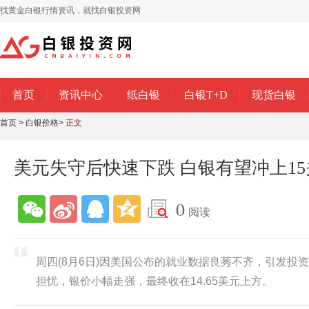
找黄金白银行情资讯，就找白银投资网
首页
资讯中心
纸白银
白银T+D
现货白银
首页
>
白银价格
>
正文
美元失守后快速下跌 白银有望冲上15
0
阅读
周四(8月6日)因美国公布的就业数据良莠不齐，引发投
担忧，银价小幅走强，最终收在14.65美元上方。