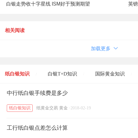
白银走势收十字星线 ISM好于预测期望
英镑
相关阅读
加载更多
纸白银知识
白银T+D知识
国际黄金知识
/
/
/
黄金T+D知识
中行纸白银手续费是多少
粤贵银知识
国际白银知识
/
/
/
纸白银知识
纸黄金交易
黄金
·
2018-02-19
工行纸白银点差怎么计算