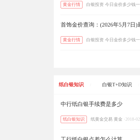
黄金行情
白银投资
今日金价多少钱一
首饰金价查询：(2026年5月7
黄金行情
白银投资
今日金价多少钱一
纸白银知识
白银T+D知识
/
/
黄金T+D知识
中行纸白银手续费是多少
粤贵银知识
/
/
纸白银知识
纸黄金交易
黄金
·
2018-02
工行纸白银点差怎么计算