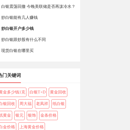
白银震荡回撤 今晚美联储是否再泼冷水？
炒白银能有几人赚钱
炒白银开户多少钱
炒白银跟炒股有什么不同
现货白银在哪里买
热门关键词
黄金多少钱1克
白银T+D
黄金回收
白银回收
周大福
老凤祥
纸白银
纸黄金
银元
银饰
金条价格
白金价格
上海黄金价格