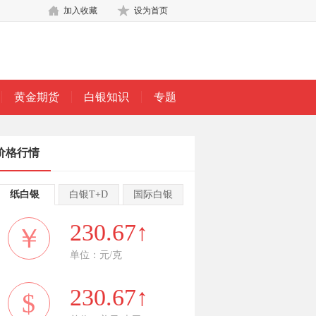
加入收藏
设为首页
黄金期货
白银知识
专题
价格行情
纸白银
白银T+D
国际白银
230.67↑
￥
单位：元/克
230.67↑
$