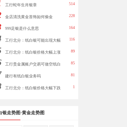
1
514
工行蛇年生肖银章
2
228
金店清洗黄金首饰如何偷金
3
164
999足银是什么意思
4
116
工行北分：纸白银可能出现大幅
5
下跌
89
工行北分：纸白银价格大幅上涨
6
85
工行贵金属账户交易可做空纸白
7
银
81
建行有纸白银业务吗
8
1
工行北分：纸白银价格大幅下跌
白银走势图
·
黄金走势图