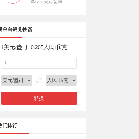
单位：美元/盎司
黄金白银兑换器
1
美元/盎司
=
0.205
人民币/克
转换
热门排行