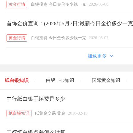
黄金行情
白银投资
今日金价多少钱一克
·
2026-05-08
首饰金价查询：(2026年5月7日)最新今日金价多少一
黄金行情
白银投资
今日金价多少钱一克
·
2026-05-07
加载更多
纸白银知识
白银T+D知识
国际黄金知识
/
/
/
黄金T+D知识
中行纸白银手续费是多少
粤贵银知识
国际白银知识
/
/
/
纸白银知识
纸黄金交易
黄金
·
2018-02-19
工行纸白银点差怎么计算