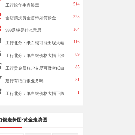
1
514
工行蛇年生肖银章
2
228
金店清洗黄金首饰如何偷金
3
164
999足银是什么意思
4
116
工行北分：纸白银可能出现大幅
5
下跌
89
工行北分：纸白银价格大幅上涨
6
85
工行贵金属账户交易可做空纸白
7
银
81
建行有纸白银业务吗
8
1
工行北分：纸白银价格大幅下跌
白银走势图
·
黄金走势图