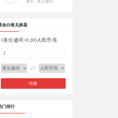
单位：美元/盎司
黄金白银兑换器
1
美元/盎司
=
0.205
人民币/克
转换
热门排行