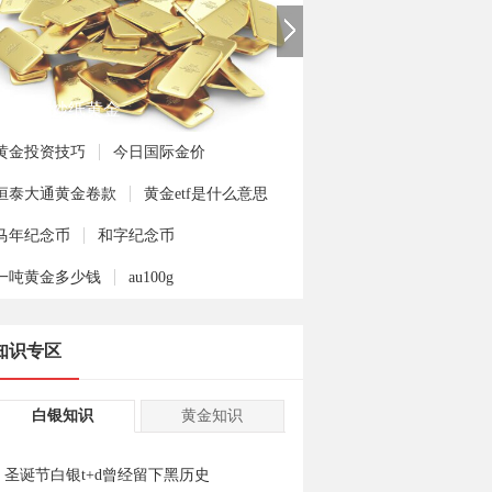
手如何炒纸黄金
黄金投资技巧
今日国际金价
恒泰大通黄金卷款
黄金etf是什么意思
马年纪念币
和字纪念币
一吨黄金多少钱
au100g
知识专区
白银知识
黄金知识
圣诞节白银t+d曾经留下黑历史