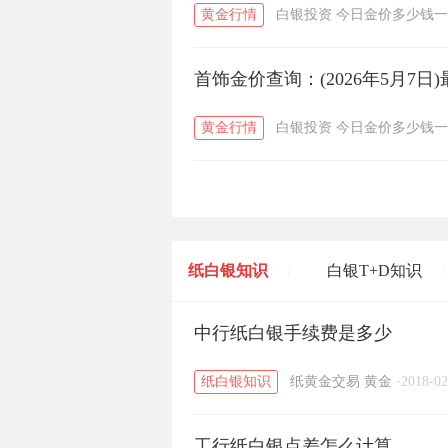
黄金行情
白银投资
今日金价多少钱一
首饰金价查询：(2026年5月7
黄金行情
白银投资
今日金价多少钱一
纸白银知识
白银T+D知识
/
/
黄金T+D知识
中行纸白银手续费是多少
粤贵银知识
/
/
纸白银知识
纸黄金交易
黄金
·
2018-02
工行纸白银点差怎么计算