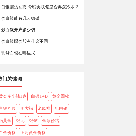
白银震荡回撤 今晚美联储是否再泼冷水？
炒白银能有几人赚钱
炒白银开户多少钱
炒白银跟炒股有什么不同
现货白银在哪里买
热门关键词
黄金多少钱1克
白银T+D
黄金回收
白银回收
周大福
老凤祥
纸白银
纸黄金
银元
银饰
金条价格
白金价格
上海黄金价格