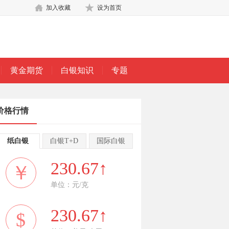
加入收藏
设为首页
黄金期货
白银知识
专题
价格行情
纸白银
白银T+D
国际白银
230.67↑
￥
单位：元/克
230.67↑
$