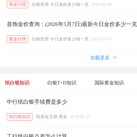
黄金行情
白银投资
今日金价多少钱一克
·
2026-05-08
首饰金价查询：(2026年5月7日)最新今日金价多少一
黄金行情
白银投资
今日金价多少钱一克
·
2026-05-07
加载更多
纸白银知识
白银T+D知识
国际黄金知识
/
/
/
黄金T+D知识
中行纸白银手续费是多少
粤贵银知识
国际白银知识
/
/
/
纸白银知识
纸黄金交易
黄金
·
2018-02-19
工行纸白银点差怎么计算