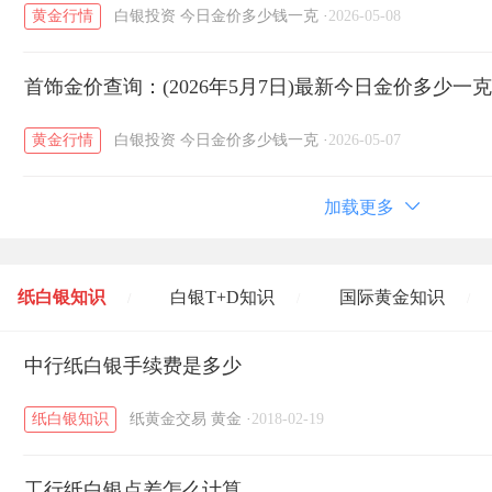
黄金行情
白银投资
今日金价多少钱一克
·
2026-05-08
首饰金价查询：(2026年5月7日)最新今日金价多少一
黄金行情
白银投资
今日金价多少钱一克
·
2026-05-07
加载更多
纸白银知识
白银T+D知识
国际黄金知识
/
/
/
黄金T+D知识
中行纸白银手续费是多少
粤贵银知识
国际白银知识
/
/
/
纸白银知识
纸黄金交易
黄金
·
2018-02-19
工行纸白银点差怎么计算