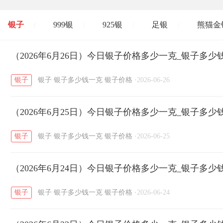
银子
999银
925银
足银
熊猫金
/
/
/
/
开国纪念币
（2026年6月26日）今日银子价格多少一克_银子多少
大清银币
长城币
老
/
/
/
银子
银子
银子多少钱一克
银子价格
·
2026-06-26
菜百
周生生
周大生
周六福
六
/
/
/
/
（2026年6月25日）今日银子价格多少一克_银子多少
六福
金至尊
潮宏基
亚一金店
/
/
/
/
银子
银子
银子多少钱一克
银子价格
·
2026-06-25
（2026年6月24日）今日银子价格多少一克_银子多少
银子
银子
银子多少钱一克
银子价格
·
2026-06-24