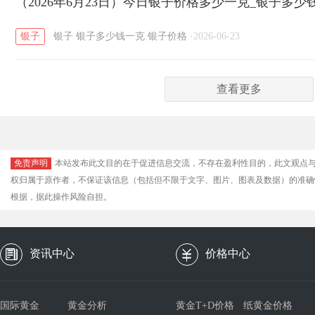
（2026年6月23日）今日银子价格多少一克_银子多少
银子
银子
银子多少钱一克
银子价格
·
2026-06-23
查看更多
免责声明
本站发布此文目的在于促进信息交流，不存在盈利性目的，此文观点
权归属于原作者，不保证该信息（包括但不限于文字、图片、图表及数据）的准确
根据，据此操作风险自担。
资讯中心
价格中心
国际黄金
黄金分析
黄金T+D价格
纸黄金价格