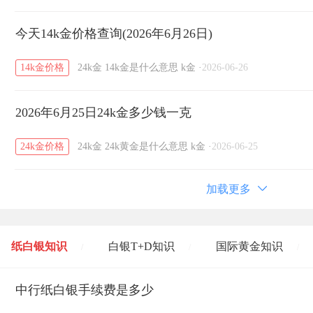
今天14k金价格查询(2026年6月26日)
14k金价格
24k金
14k金是什么意思
k金
·
2026-06-26
2026年6月25日24k金多少钱一克
24k金价格
24k金
24k黄金是什么意思
k金
·
2026-06-25
加载更多
纸白银知识
白银T+D知识
国际黄金知识
/
/
/
黄金T+D知识
中行纸白银手续费是多少
粤贵银知识
国际白银知识
/
/
/