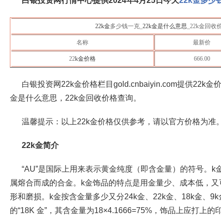
白银投资网行情中心提供2024年4月25日
今天
22k金多少
22k金
多少钱一克_
22k金是什么意思
_22k金回
名称
最新价
22
k金价格
666.00
白银投资网22k金价格栏目gold.cnbaiyin.com提供22
金是什么意思，22k金回收价格查询。
温馨提示：以上22k金价格仅供参考，请以官方价格为准
22k金简介
“AU”是国际上用来表示黄金纯度（即含金量）的符号。
属熔合而成的合金。k金饰品的特点是用金量少、成本低，又
形和磨损。k金按含金量多少又分24k金、22k金、18k金、
的“18K 金”，其含金量为18×4.1666=75%，饰品上应打上的印记