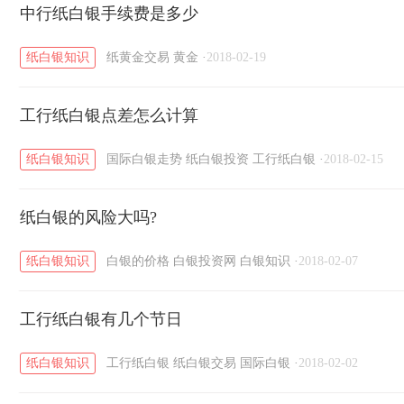
黄金T+D知识
中行纸白银手续费是多少
粤贵银知识
国际白银知识
/
/
/
纸白银知识
纸黄金交易
黄金
·
2018-02-19
工行纸白银点差怎么计算
纸白银知识
国际白银走势
纸白银投资
工行纸白银
·
2018-02-15
纸白银的风险大吗?
纸白银知识
白银的价格
白银投资网
白银知识
·
2018-02-07
工行纸白银有几个节日
纸白银知识
工行纸白银
纸白银交易
国际白银
·
2018-02-02