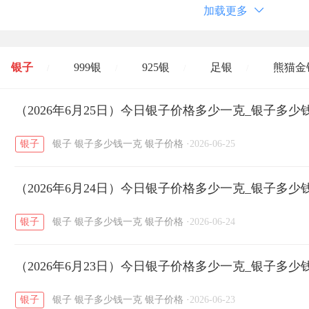
加载更多
银子
999银
925银
足银
熊猫金
/
/
/
/
开国纪念币
（2026年6月25日）今日银子价格多少一克_银子多少
大清银币
长城币
老
/
/
/
银子
银子
银子多少钱一克
银子价格
·
2026-06-25
菜百
周生生
周大生
周六福
六
/
/
/
/
（2026年6月24日）今日银子价格多少一克_银子多少
六福
金至尊
潮宏基
亚一金店
/
/
/
/
银子
银子
银子多少钱一克
银子价格
·
2026-06-24
（2026年6月23日）今日银子价格多少一克_银子多少
银子
银子
银子多少钱一克
银子价格
·
2026-06-23