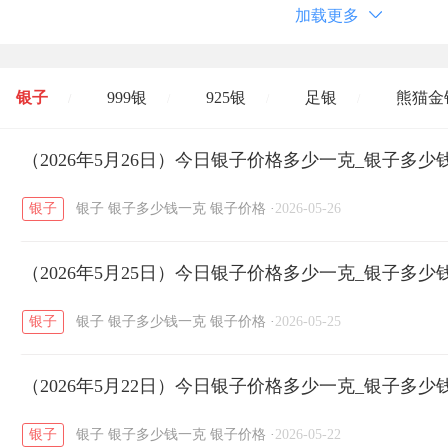
加载更多
银子
999银
925银
足银
熊猫金
/
/
/
/
开国纪念币
（2026年5月26日）今日银子价格多少一克_银子多少
大清银币
长城币
老
/
/
/
银子
银子
银子多少钱一克
银子价格
·
2026-05-26
菜百
周生生
周大生
周六福
六
/
/
/
/
（2026年5月25日）今日银子价格多少一克_银子多少
六福
金至尊
潮宏基
亚一金店
/
/
/
/
银子
银子
银子多少钱一克
银子价格
·
2026-05-25
（2026年5月22日）今日银子价格多少一克_银子多少
银子
银子
银子多少钱一克
银子价格
·
2026-05-22