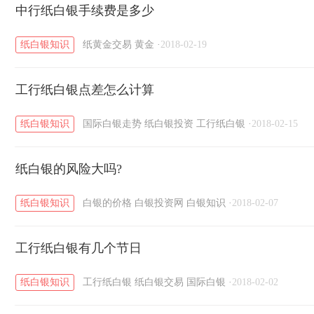
黄金T+D知识
中行纸白银手续费是多少
粤贵银知识
国际白银知识
/
/
/
纸白银知识
纸黄金交易
黄金
·
2018-02-19
工行纸白银点差怎么计算
纸白银知识
国际白银走势
纸白银投资
工行纸白银
·
2018-02-15
纸白银的风险大吗?
纸白银知识
白银的价格
白银投资网
白银知识
·
2018-02-07
工行纸白银有几个节日
纸白银知识
工行纸白银
纸白银交易
国际白银
·
2018-02-02