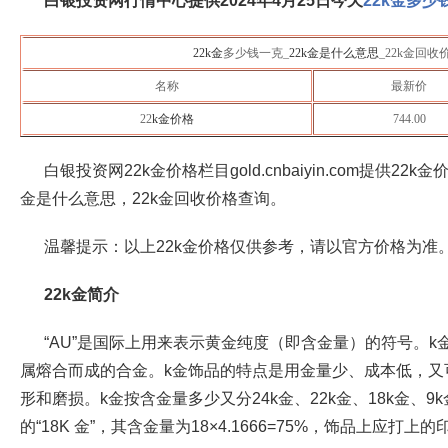
白银投资网行情中心提供2024年4月25日
今天
22k金多少
22k金
多少钱一克_
22k金是什么意思
_22k金回
名称
最新价
22
k金价格
744.00
白银投资网22k金价格栏目gold.cnbaiyin.com提供22
金是什么意思，22k金回收价格查询。
温馨提示：以上22k金价格仅供参考，请以官方价格为准
22k金简介
“AU”是国际上用来表示黄金纯度（即含金量）的符号。
属熔合而成的合金。k金饰品的特点是用金量少、成本低，又
形和磨损。k金按含金量多少又分24k金、22k金、18k金、
的“18K 金”，其含金量为18×4.1666=75%，饰品上应打上的印记