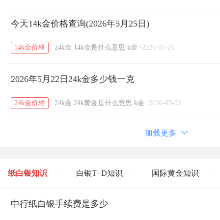
今天14k金价格查询(2026年5月25日)
14k金价格
24k金
14k金是什么意思
k金
·
2026-05-25
2026年5月22日24k金多少钱一克
24k金价格
24k金
24k黄金是什么意思
k金
·
2026-05-22
加载更多
纸白银知识
白银T+D知识
国际黄金知识
/
/
/
黄金T+D知识
中行纸白银手续费是多少
粤贵银知识
国际白银知识
/
/
/