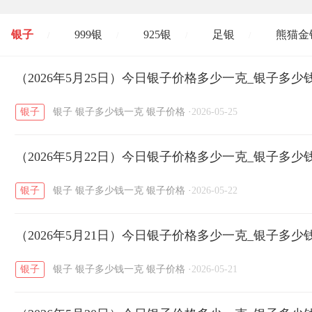
银子
999银
925银
足银
熊猫金
/
/
/
/
开国纪念币
（2026年5月25日）今日银子价格多少一克_银子多少
大清银币
长城币
老
/
/
/
银子
银子
银子多少钱一克
银子价格
·
2026-05-25
菜百
周生生
周大生
周六福
六
/
/
/
/
（2026年5月22日）今日银子价格多少一克_银子多少
六福
金至尊
潮宏基
亚一金店
/
/
/
/
银子
银子
银子多少钱一克
银子价格
·
2026-05-22
（2026年5月21日）今日银子价格多少一克_银子多少
银子
银子
银子多少钱一克
银子价格
·
2026-05-21