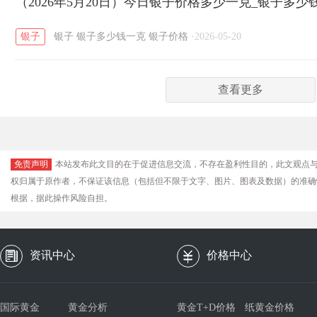
（2026年5月20日）今日银子价格多少一克_银子多少
银子
银子
银子多少钱一克
银子价格
·
2026-05-20
查看更多
免责声明
本站发布此文目的在于促进信息交流，不存在盈利性目的，此文观点
权归属于原作者，不保证该信息（包括但不限于文字、图片、图表及数据）的准确
根据，据此操作风险自担。
资讯中心
价格中心
国际黄金
黄金分析
黄金T+D价格
纸黄金价格