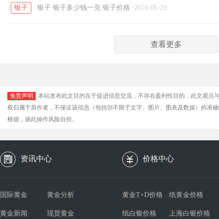
银子
银子
银子多少钱一克
银子价格
·
2026-06-29
查看更多
免责声明
本站发布此文目的在于促进信息交流，不存在盈利性目的，此文观点
权归属于原作者，不保证该信息（包括但不限于文字、图片、图表及数据）的准确
根据，据此操作风险自担。
资讯中心
价格中心
国际黄金
黄金分析
黄金T+D价格
纸黄金价格
黄金新闻
现货黄金
纸白银价格
上海白银价格