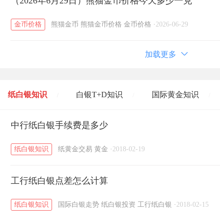
（2026年6月29日）熊猫金币价格今天多少一克
金币价格
熊猫金币
熊猫金币价格
金币价格
·
2026-06-29
加载更多
纸白银知识
白银T+D知识
国际黄金知识
/
/
/
黄金T+D知识
中行纸白银手续费是多少
粤贵银知识
国际白银知识
/
/
/
纸白银知识
纸黄金交易
黄金
·
2018-02-19
工行纸白银点差怎么计算
纸白银知识
国际白银走势
纸白银投资
工行纸白银
·
2018-02-15