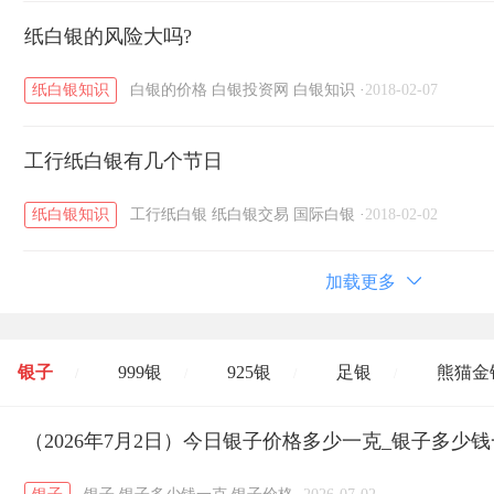
纸白银的风险大吗?
纸白银知识
白银的价格
白银投资网
白银知识
·
2018-02-07
工行纸白银有几个节日
纸白银知识
工行纸白银
纸白银交易
国际白银
·
2018-02-02
加载更多
银子
999银
925银
足银
熊猫金
/
/
/
/
开国纪念币
（2026年7月2日）今日银子价格多少一克_银子多少
大清银币
长城币
老
/
/
/