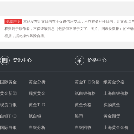
免责声明
本站发布此文目的在于促进信息交流，不存在盈利性目的，此文观点
权归属于原作者，不保证该信息（包括但不限于文字、图片、图表及数据）的准确
根据，据此操作风险自担。
资讯中心
价格中心
国际黄金
黄金分析
黄金T+D价格
纸黄金价格
黄金新闻
现货黄金
纸白银价格
上海白银价格
现货白银
黄金T+D
黄金价格
实物黄金
白银T+D
纸白银
银币
黄金期货
国际白银
白银分析
白银回收
上海黄金金价