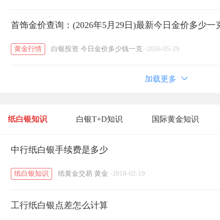
首饰金价查询：(2026年5月29日)最新今日金价多少一
黄金行情
白银投资
今日金价多少钱一克
·
2026-05-29
加载更多
纸白银知识
白银T+D知识
国际黄金知识
/
/
/
黄金T+D知识
中行纸白银手续费是多少
粤贵银知识
国际白银知识
/
/
/
纸白银知识
纸黄金交易
黄金
·
2018-02-19
工行纸白银点差怎么计算