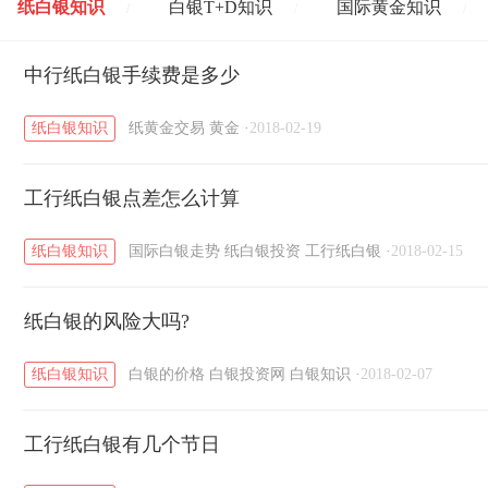
纸白银知识
白银T+D知识
国际黄金知识
/
/
/
黄金T+D知识
中行纸白银手续费是多少
粤贵银知识
国际白银知识
/
/
/
纸白银知识
纸黄金交易
黄金
·
2018-02-19
工行纸白银点差怎么计算
纸白银知识
国际白银走势
纸白银投资
工行纸白银
·
2018-02-15
纸白银的风险大吗?
纸白银知识
白银的价格
白银投资网
白银知识
·
2018-02-07
工行纸白银有几个节日