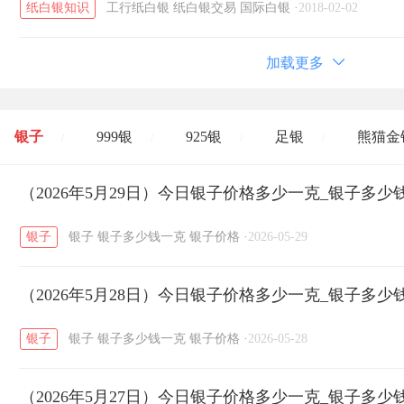
纸白银知识
工行纸白银
纸白银交易
国际白银
·
2018-02-02
加载更多
银子
999银
925银
足银
熊猫金
/
/
/
/
开国纪念币
（2026年5月29日）今日银子价格多少一克_银子多少
大清银币
长城币
老
/
/
/
银子
银子
银子多少钱一克
银子价格
·
2026-05-29
菜百
周生生
周大生
周六福
六
/
/
/
/
（2026年5月28日）今日银子价格多少一克_银子多少
六福
金至尊
潮宏基
亚一金店
/
/
/
/
银子
银子
银子多少钱一克
银子价格
·
2026-05-28
（2026年5月27日）今日银子价格多少一克_银子多少