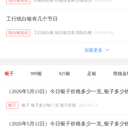
纸白银知识
白银的价格
白银投资网
白银知识
·
2018-02-07
工行纸白银有几个节日
纸白银知识
工行纸白银
纸白银交易
国际白银
·
2018-02-02
加载更多
银子
999银
925银
足银
熊猫金
/
/
/
/
开国纪念币
（2026年5月13日）今日银子价格多少一克_银子多少
大清银币
长城币
老
/
/
/
银子
银子
银子多少钱一克
银子价格
·
2026-05-13
菜百
周生生
周大生
周六福
六
/
/
/
/
（2026年5月12日）今日银子价格多少一克_银子多少
六福
金至尊
潮宏基
亚一金店
/
/
/
/