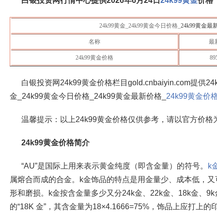
白银投资网行情中心提供
2026年6月24日
24k99
黄金
价格
24k99黄金_24k99黄金今日价格_
24k99黄金最
名称
最
24k99黄金价格
89
白银投资网24k99黄金价格栏目gold.cnbaiyin.com提供24
金_24k99黄金今日价格_24k99黄金最新价格_
24k99黄金价
温馨提示：以上24k99黄金价格仅供参考，请以官方价格
24k99黄金价格简介
“AU”是国际上用来表示黄金纯度（即含金量）的符号。
k
属熔合而成的合金。k金饰品的特点是用金量少、成本低，又
形和磨损。k金按含金量多少又分24k金、22k金、18k金、
的“18K 金”，其含金量为18×4.1666=75%，饰品上应打上的印记