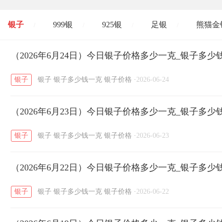
银子
999银
925银
足银
熊猫金
/
/
/
/
开国纪念币
（2026年6月24日）今日银子价格多少一克_银子多少
大清银币
长城币
老
/
/
/
银子
银子
银子多少钱一克
银子价格
·
2026-06-24
菜百
周生生
周大生
周六福
六
/
/
/
/
（2026年6月23日）今日银子价格多少一克_银子多少
六福
金至尊
潮宏基
亚一金店
/
/
/
/
银子
银子
银子多少钱一克
银子价格
·
2026-06-23
（2026年6月22日）今日银子价格多少一克_银子多少
银子
银子
银子多少钱一克
银子价格
·
2026-06-22