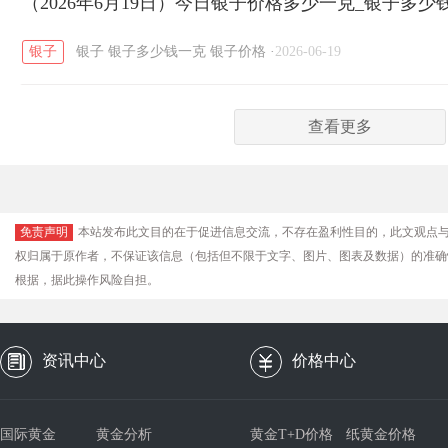
（2026年6月19日）今日银子价格多少一克_银子多少
银子
银子
银子多少钱一克
银子价格
·
2026-06-19
查看更多
免责声明
本站发布此文目的在于促进信息交流，不存在盈利性目的，此文观点
权归属于原作者，不保证该信息（包括但不限于文字、图片、图表及数据）的准确
根据，据此操作风险自担。
资讯中心
价格中心
国际黄金
黄金分析
黄金T+D价格
纸黄金价格