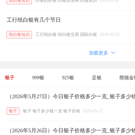
纸白银知识
白银的价格
白银投资网
白银知识
·
2018-02-07
工行纸白银有几个节日
纸白银知识
工行纸白银
纸白银交易
国际白银
·
2018-02-02
加载更多
银子
999银
925银
足银
熊猫金
/
/
/
/
开国纪念币
（2026年5月27日）今日银子价格多少一克_银子多少
大清银币
长城币
老
/
/
/
银子
银子
银子多少钱一克
银子价格
·
2026-05-27
菜百
周生生
周大生
周六福
六
/
/
/
/
（2026年5月26日）今日银子价格多少一克_银子多少
六福
金至尊
潮宏基
亚一金店
/
/
/
/