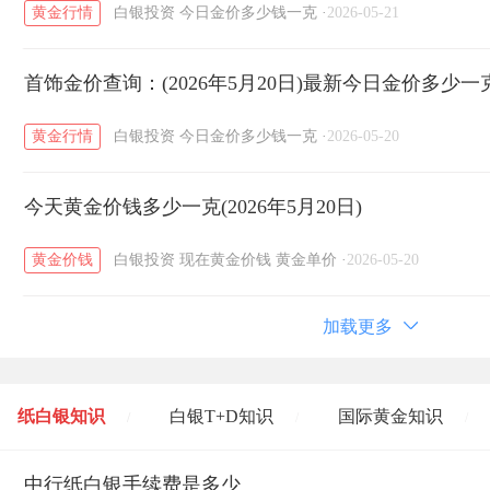
黄金行情
白银投资
今日金价多少钱一克
·
2026-05-21
首饰金价查询：(2026年5月20日)最新今日金价多少一
黄金行情
白银投资
今日金价多少钱一克
·
2026-05-20
今天黄金价钱多少一克(2026年5月20日)
黄金价钱
白银投资
现在黄金价钱
黄金单价
·
2026-05-20
加载更多
纸白银知识
白银T+D知识
国际黄金知识
/
/
/
黄金T+D知识
中行纸白银手续费是多少
粤贵银知识
国际白银知识
/
/
/