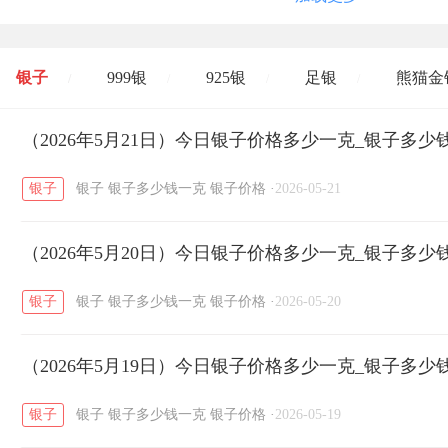
银子
999银
925银
足银
熊猫金
/
/
/
/
开国纪念币
（2026年5月21日）今日银子价格多少一克_银子多少
大清银币
长城币
老
/
/
/
银子
银子
银子多少钱一克
银子价格
·
2026-05-21
菜百
周生生
周大生
周六福
六
/
/
/
/
（2026年5月20日）今日银子价格多少一克_银子多少
六福
金至尊
潮宏基
亚一金店
/
/
/
/
银子
银子
银子多少钱一克
银子价格
·
2026-05-20
（2026年5月19日）今日银子价格多少一克_银子多少
银子
银子
银子多少钱一克
银子价格
·
2026-05-19